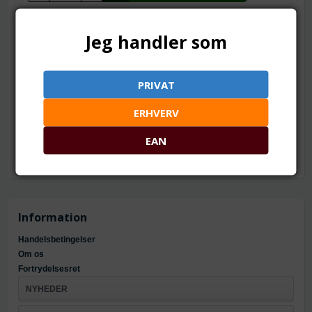
TILFØJ TIL ØNSKESKYEN
Jeg handler som
Pr. stk. 15 x 10 mm
PRIVAT
Mål: ca. 15 x 8 >10 mm
Hul: ca. 1 mm
ERHVERV
Materiale: Krystalglas
EAN
Information
Handelsbetingelser
Om os
Fortrydelsesret
NYHEDER