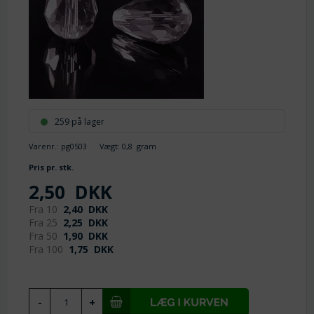
259 på lager
Varenr.:
pg0503
Vægt:
0,8
gram
Pris pr. stk.
2,50
DKK
Fra 10
2,40
DKK
Fra 25
2,25
DKK
Fra 50
1,90
DKK
Fra 100
1,75
DKK