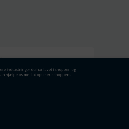
l
gere indtastninger du har lavet i shoppen og
g få rabatter og
der kan hjælpe os med at optimere shoppens
ørste.