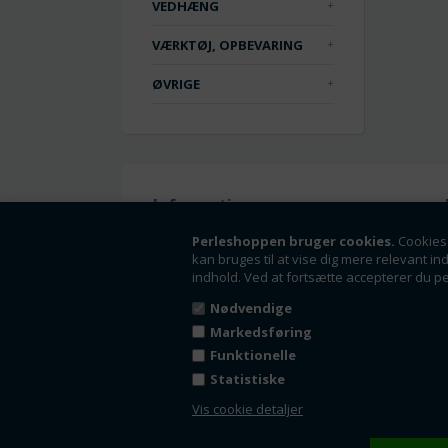
VEDHÆNG
VÆRKTØJ, OPBEVARING
ØVRIGE
Information
Handelsbetingelser
Perleshoppen bruger cookies.
Cookies 
kan bruges til at vise dig mere relevant in
Om os
indhold. Ved at fortsætte accepterer du p
Fortrydelsesret
Nyheder
Nødvendige
Tilbud
Markedsføring
Kontakt
Funktionelle
Kundeside - Log ind
Statistiske
Fortryd dit køb
Vis cookie detaljer