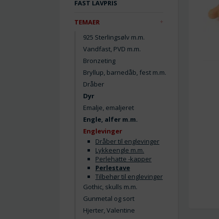
FAST LAVPRIS
TEMAER
925 Sterlingsølv m.m.
Vandfast, PVD m.m.
Bronzeting
Bryllup, barnedåb, fest m.m.
Dråber
Dyr
Emalje, emaljeret
Engle, alfer m.m.
Englevinger
Dråber til englevinger
Lykkeengle m.m.
Perlehatte -kapper
Perlestave
Tilbehør til englevinger
Gothic, skulls m.m.
Gunmetal og sort
Hjerter, Valentine