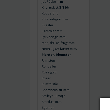
Jul, Påske m.m.
Kirurgisk stål (316)
Kobberting
Kors, religion m.m.
Kvaster
Køretøjer m.m.
Lykkeengle m.m.
Mad, drikke, frugt m.m.
Neon og UV farver m.m.
Planter, blomster
Rhinsten
Rondeller
Rosa guld
Roser
Rustfri stål
Shamballa stil m.m.
Smileys - Emojis
Stardust m.m.
Stjerner