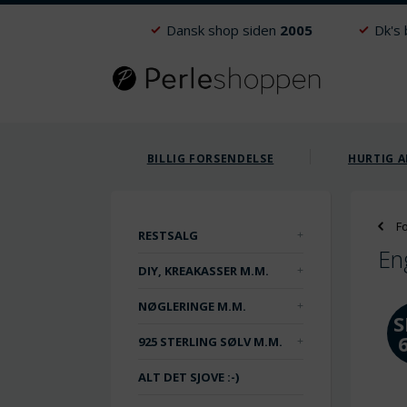
Dansk shop siden
2005
Dk's
BILLIG FORSENDELSE
HURTIG A
F
RESTSALG
En
DIY, KREAKASSER M.M.
NØGLERINGE M.M.
S
925 STERLING SØLV M.M.
ALT DET SJOVE :-)