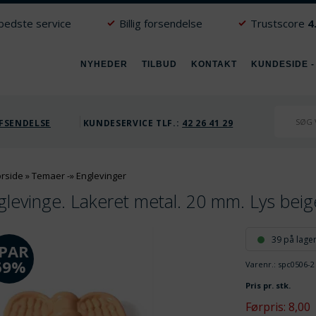
 bedste service
Billig forsendelse
Trustscore
4
NYHEDER
TILBUD
KONTAKT
KUNDESIDE -
FSENDELSE
KUNDESERVICE TLF.:
42 26 41 29
orside
»
Temaer
-»
Englevinger
glevinge. Lakeret metal. 20 mm. Lys beig
39 på lage
PAR
69%
Varenr.:
spc0506-2
Pris pr. stk.
Førpris: 8,00