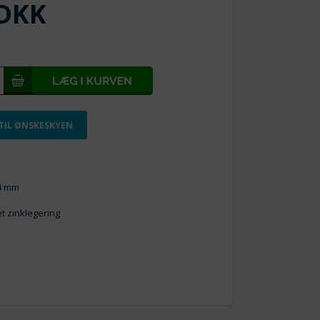
DKK
 TIL ØNSKESKYEN
 4 mm
et zinklegering