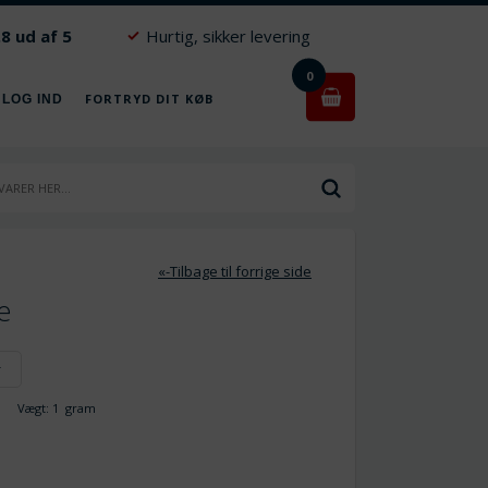
.8 ud af 5
Hurtig, sikker levering
0
FORTRYD DIT KØB
 LOG IND
«-Tilbage til forrige side
e
r
Vægt:
1
gram