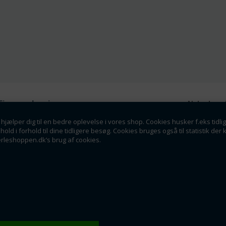
Firmaoplysninger
Nyhedsmai
Perleshoppen ApS
hjælper dig til en bedre oplevelse i vores shop. Cookies husker f.eks tidli
Tilmeld dig vores nyhedsbrev o
Linde Allé 8
dhold i forhold til dine tidligere besøg. Cookies bruges også til statistik 
tilbud som en af de f
6400 Sønderborg
erleshoppen.dk’s brug af cookies.
info@perleshoppen.dk
Tlf: 42264129
CVR: 39061023
Tilmeld