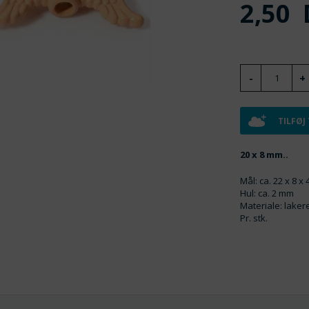
2,50
TILFØJ
20 x 8 mm..
Mål: ca. 22 x 8 x
Hul: ca. 2 mm
Materiale: laker
Pr. stk.