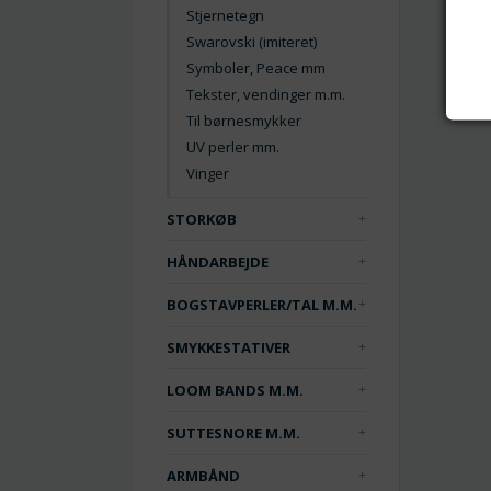
Stjernetegn
Swarovski (imiteret)
Symboler, Peace mm
Tekster, vendinger m.m.
Til børnesmykker
UV perler mm.
Vinger
STORKØB
HÅNDARBEJDE
BOGSTAVPERLER/TAL M.M.
SMYKKESTATIVER
LOOM BANDS M.M.
SUTTESNORE M.M.
ARMBÅND