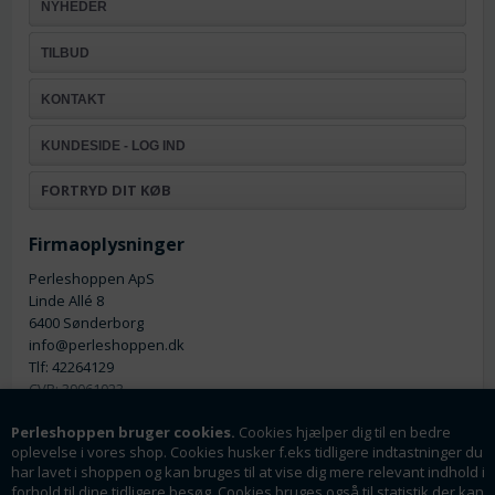
NYHEDER
TILBUD
KONTAKT
KUNDESIDE - LOG IND
FORTRYD DIT KØB
Firmaoplysninger
Perleshoppen ApS
Linde Allé 8
6400 Sønderborg
info@perleshoppen.dk
Tlf: 42264129
CVR: 39061023
Perleshoppen bruger cookies.
Cookies hjælper dig til en bedre
oplevelse i vores shop. Cookies husker f.eks tidligere indtastninger du
har lavet i shoppen og kan bruges til at vise dig mere relevant indhold i
forhold til dine tidligere besøg. Cookies bruges også til statistik der kan