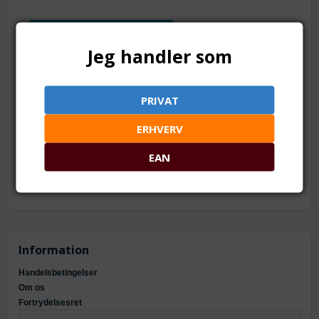
TILFØJ TIL ØNSKESKYEN
Jeg handler som
1 streng på ca. 47-50 stk. Med pæn glans.
Mål: ca. 7-8 mm
PRIVAT
Hul: ca. 0.8 mm
Materiale: naturfarvede opdrætsperler
ERHVERV
Farve: elfenben (en anelse gullig)
Grade A = god kvalitet med pæn glans
EAN
Ferskvandsperler. Ufarvet natur. Grade A. 7.5 - 8.5 mm
Information
Handelsbetingelser
Om os
Fortrydelsesret