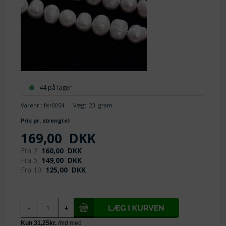
44 på lager
Varenr.:
fer0054
Vægt:
23
gram
Pris pr. streng(e)
169,00
DKK
Fra 2
160,00
DKK
Fra 5
149,00
DKK
Fra 10
125,00
DKK