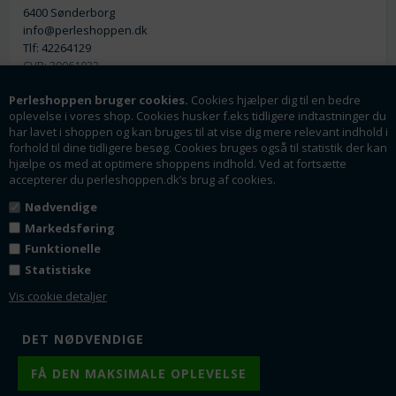
6400 Sønderborg
info@perleshoppen.dk
Tlf: 42264129
CVR: 39061023
Perleshoppen bruger cookies.
Cookies hjælper dig til en bedre
oplevelse i vores shop. Cookies husker f.eks tidligere indtastninger du
har lavet i shoppen og kan bruges til at vise dig mere relevant indhold i
forhold til dine tidligere besøg. Cookies bruges også til statistik der kan
hjælpe os med at optimere shoppens indhold. Ved at fortsætte
Nyhedsmail
accepterer du perleshoppen.dk’s brug af cookies.
Tilmeld dig vores nyhedsbrev og få rabatter og
Nødvendige
tilbud som en af de første.
Markedsføring
Funktionelle
Statistiske
Tilmeld
Vis cookie detaljer