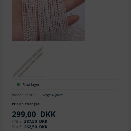
5 på lager
Varenr.:
fer0065
Vægt:
4
gram
Pris pr. streng(e)
299,00
DKK
Fra 2
287,50
DKK
Fra 5
262,50
DKK