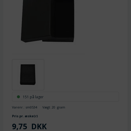
151 på lager
Varenr.:
sm0534
Vægt:
20
gram
Pris pr. æske(r)
9,75
DKK