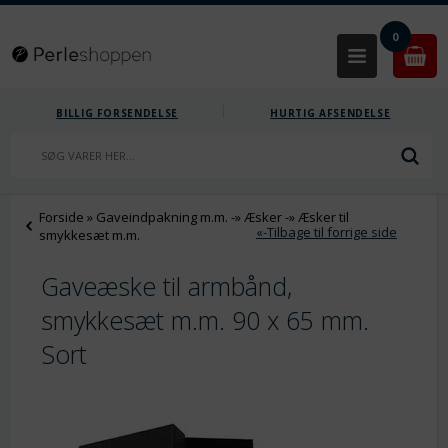
0
BILLIG FORSENDELSE
HURTIG AFSENDELSE
Forside
»
Gaveindpakning m.m.
-»
Æsker
-»
Æsker til
«-Tilbage til forrige side
smykkesæt m.m.
Gaveæske til armbånd,
smykkesæt m.m. 90 x 65 mm.
Sort