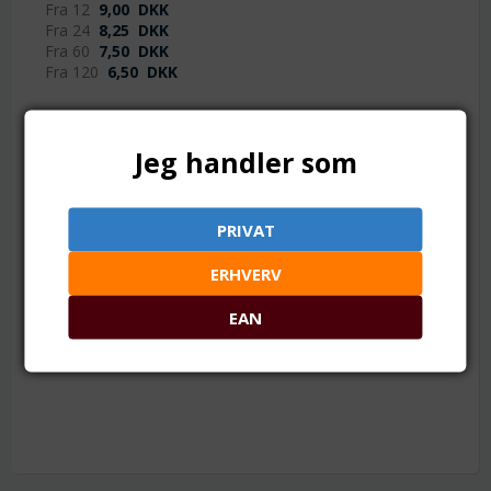
Fra 12
9,00
DKK
Fra 24
8,25
DKK
Fra 60
7,50
DKK
Fra 120
6,50
DKK
Jeg handler som
TILFØJ TIL ØNSKESKYEN
PRIVAT
90 x 65 mm. Med sort indlæg
ERHVERV
Mål: ca. 90 x 65 x 36 mm
EAN
Materiale: Karton og skumgummi
Sort skumgummi indlæg