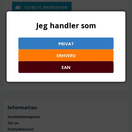
TILFØJ TIL ØNSKESKYEN
1 streng = ca. 105 stk.
Jeg handler som
Mål: ca. 8 mm
Hul: ca. 1 mm
Antal: ca. 105 - 110 stk.
PRIVAT
Farve: hvidlig med perlemors glans
Da der er lidt nuance forskelle fra levering til levering og på
ERHVERV
strengene, kan man ikke være sikker på at farven på
12mm, 10 mm, 8 mm, 6 mm og 4 mm perlerne af denne type
EAN
er helt den samme farve
Information
Handelsbetingelser
Om os
Fortrydelsesret