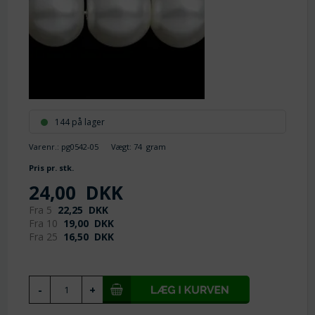
144 på lager
Varenr.:
pg0542-05
Vægt:
74
gram
Pris pr. stk.
24,00
DKK
Fra 5
22,25
DKK
Fra 10
19,00
DKK
Fra 25
16,50
DKK