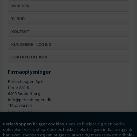
NYHEDER
TILBUD
KONTAKT
KUNDESIDE - LOG IND
FORTRYD DIT KØB
Firmaoplysninger
Perleshoppen ApS
Linde Allé 8
6400 Sønderborg
info@perleshoppen.dk
Tlf: 42264129
CVR: 39061023
Perleshoppen bruger cookies.
Cookies hjælper dig til en bedre
oplevelse i vores shop. Cookies husker f.eks tidligere indtastninger du
har lavet i shoppen og kan bruges til at vise dig mere relevant indhold i