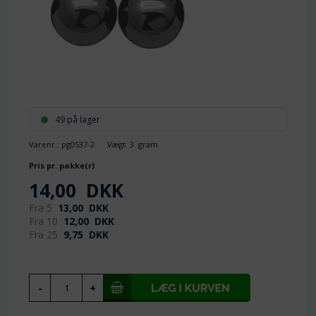
49 på lager
Varenr.:
pg0537-2
Vægt:
3
gram
Pris pr. pakke(r)
14,00
DKK
Fra 5
13,00
DKK
Fra 10
12,00
DKK
Fra 25
9,75
DKK