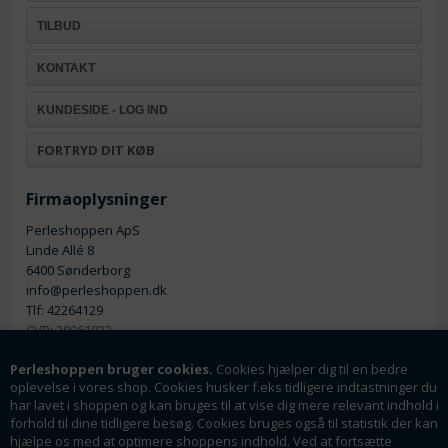
TILBUD
KONTAKT
KUNDESIDE - LOG IND
FORTRYD DIT KØB
Firmaoplysninger
Perleshoppen ApS
Linde Allé 8
6400 Sønderborg
info@perleshoppen.dk
Tlf: 42264129
CVR: 39061023
Perleshoppen bruger cookies.
Cookies hjælper dig til en bedre
oplevelse i vores shop. Cookies husker f.eks tidligere indtastninger du
har lavet i shoppen og kan bruges til at vise dig mere relevant indhold i
forhold til dine tidligere besøg. Cookies bruges også til statistik der kan
hjælpe os med at optimere shoppens indhold. Ved at fortsætte