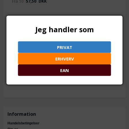
Fra 10
57,50
DKK
Jeg handler som
Tilføj til Ønskeskyen
PRIVAT
1 streng = ca. 50 perler
ERHVERV
Mål: ca. 8 mm
Hul: ca. 1 mm
EAN
Materiale: Farvet. Naturlig Mashan jade
Antal: ca. 50 stk.
Information
Handelsbetingelser