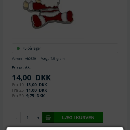
45 på lager
Varenr.:
vh0820
Vægt:
7,5
gram
Pris pr. stk.
14,00
DKK
Fra 10
13,00
DKK
Fra 25
11,00
DKK
Fra 50
9,75
DKK