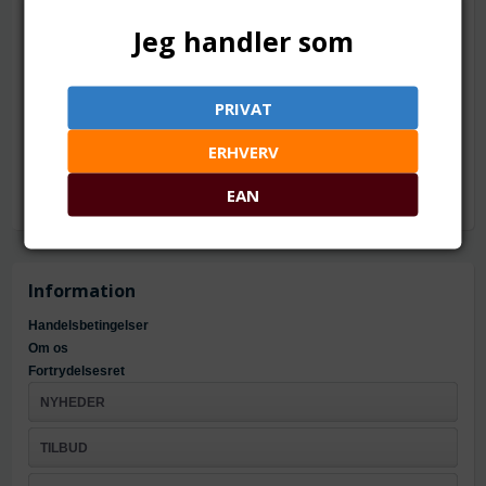
TILFØJ TIL ØNSKESKYEN
Jeg handler som
37 x 34 mm
PRIVAT
Mål: ca. 37 x 37 x 2 mm
Hul: ca. 3 x 2.5 mm
Materiale: zinklegering og emaljelak
ERHVERV
EAN
Information
Handelsbetingelser
Om os
Fortrydelsesret
NYHEDER
TILBUD