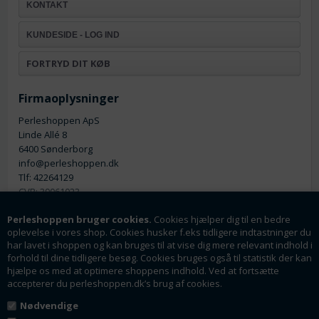
KONTAKT
KUNDESIDE - LOG IND
FORTRYD DIT KØB
Firmaoplysninger
Perleshoppen ApS
Linde Allé 8
6400 Sønderborg
info@perleshoppen.dk
Tlf: 42264129
CVR: 39061023
Perleshoppen bruger cookies.
Cookies hjælper dig til en bedre
oplevelse i vores shop. Cookies husker f.eks tidligere indtastninger du
har lavet i shoppen og kan bruges til at vise dig mere relevant indhold i
forhold til dine tidligere besøg. Cookies bruges også til statistik der kan
hjælpe os med at optimere shoppens indhold. Ved at fortsætte
Nyhedsmail
accepterer du perleshoppen.dk’s brug af cookies.
Tilmeld dig vores nyhedsbrev og få rabatter og
Nødvendige
tilbud som en af de første.