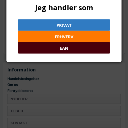
Jeg handler som
12 meter i bundt
Mål: ca. 12.5 m lang og 2 mm tyk (løst flettet)
Materiale: Nylon
PRIVAT
Nem at "svejse" i enderne
ERHVERV
EAN
Information
Handelsbetingelser
Om os
Fortrydelsesret
NYHEDER
TILBUD
KONTAKT