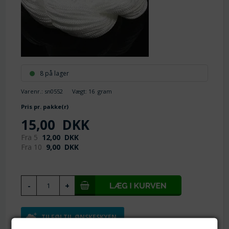
8 på lager
Varenr.:
sn0552
Vægt:
16
gram
Pris pr. pakke(r)
15,00
DKK
Fra 5
12,00
DKK
Fra 10
9,00
DKK
TILFØJ TIL ØNSKESKYEN