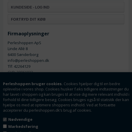
KUNDESIDE - LOG IND
FORTRYD DIT KØB
Firmaoplysninger
Perleshoppen ApS
Linde Allé 8
6400 Sønderborg
info@perleshoppen.dk
Tlf: 42264129
CVR: 39061023
Perleshoppen bruger cookies.
Cookies hjælper dig til en bedre
oplevelse i vores shop. Cookies husker f.eks tidligere indtastninger du
har lavet i shoppen og kan bruges til at vise dig mere relevant indhold i
forhold til dine tidligere besøg. Cookies bruges også til statistik der kan
hjælpe os med at optimere shoppens indhold. Ved at fortsætte
Nyhedsmail
accepterer du perleshoppen.dk’s brug af cookies.
Tilmeld dig vores nyhedsbrev og få rabatter og
Nødvendige
tilbud som en af de første.
Markedsføring