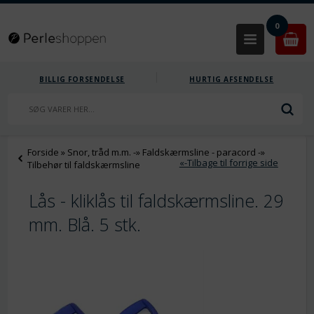
0
BILLIG FORSENDELSE
HURTIG AFSENDELSE
Forside
»
Snor, tråd m.m.
-»
Faldskærmsline - paracord
-»
«-Tilbage til forrige side
Tilbehør til faldskærmsline
Lås - kliklås til faldskærmsline. 29
mm. Blå. 5 stk.