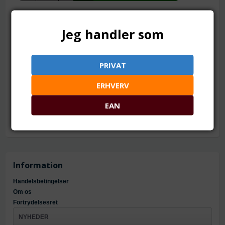
TILFØJ TIL ØNSKESKYEN
Jeg handler som
29 x 15 mm. 11 x 2.5 mm hul
Mål: ca. 29 x 15 x 6 mm
PRIVAT
Hul: ca. 11 x 2.5 mm
Materiale: plastik
ERHVERV
Til bla. at knytte armbånd af faldskærmsline
EAN
Information
Handelsbetingelser
Om os
Fortrydelsesret
NYHEDER