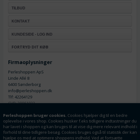
TILBUD
KONTAKT
KUNDESIDE - LOG IND
FORTRYD DIT KØB
Firmaoplysninger
Perleshoppen ApS
Linde Allé 8
6400 Sønderborg
info@perleshoppen.dk
Tlf: 42264129
CVR: 39061023
Perleshoppen bruger cookies.
Cookies hjælper dig til en bedre
oplevelse i vores shop. Cookies husker f.eks tidligere indtastninger du
har lavet i shoppen og kan bruges til at vise dig mere relevant indhold i
forhold til dine tidligere besøg. Cookies bruges også til statistik der kan
hjælpe os med at optimere shoppens indhold. Ved at fortsætte