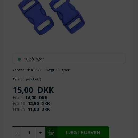
16 på lager
Varenr.:
tb0681-8
Vægt:
10
gram
Pris pr. pakke(r)
15,00
DKK
Fra 5
14,00
DKK
Fra 10
12,50
DKK
Fra 25
11,00
DKK