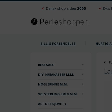
Dansk shop siden
2005
Dk's
BILLIG FORSENDELSE
HURTIG A
F
RESTSALG
La
DIY, KREAKASSER M.M.
NØGLERINGE M.M.
925 STERLING SØLV M.M.
ALT DET SJOVE :-)