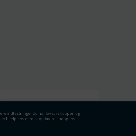
l
gere indtastninger du har lavet i shoppen og
g få rabatter og
der kan hjælpe os med at optimere shoppens
ørste.