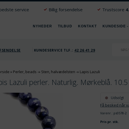
 bedste service
Billig forsendelse
Trustscore
4
NYHEDER
TILBUD
KONTAKT
KUNDESIDE -
FSENDELSE
KUNDESERVICE TLF.:
42 26 41 29
orside
»
Perler, beads
-»
Sten, halvædelsten
-»
Lapis Lazuli
pis Lazuli perler. Naturlig. Mørkeblå. 10
Udsolgt
Få besked når va
Varenr.:
ps0578-2
Pris pr. stk.