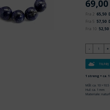
69,00
Fra 2
65,50
D
Fra 5
57,50
D
Fra 10
52,50
TILFØJ
1 streng = ca. 
Mål: ca. 10 >10.
Hul: ca. 1 mm
Materiale: naturli