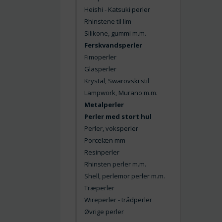
Heishi - Katsuki perler
Rhinstene til lim
Silikone, gummi m.m.
Ferskvandsperler
Fimoperler
Glasperler
Krystal, Swarovski stil
Lampwork, Murano m.m.
Metalperler
Perler med stort hul
Perler, voksperler
Porcelæn mm
Resinperler
Rhinsten perler m.m.
Shell, perlemor perler m.m.
Træperler
Wireperler - trådperler
Øvrige perler