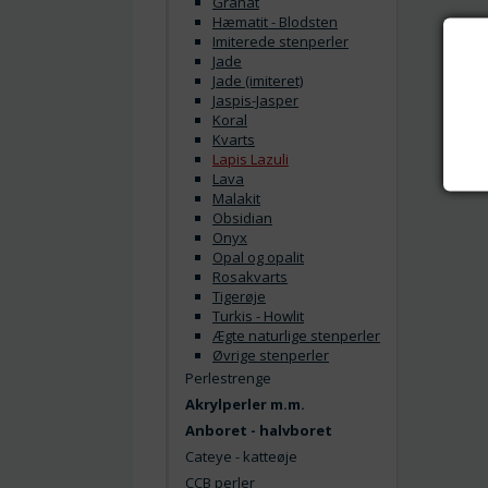
Granat
Hæmatit - Blodsten
Imiterede stenperler
Jade
Jade (imiteret)
Jaspis-Jasper
Koral
Kvarts
Lapis Lazuli
Lava
Malakit
Obsidian
Onyx
Opal og opalit
Rosakvarts
Tigerøje
Turkis - Howlit
Ægte naturlige stenperler
Øvrige stenperler
Perlestrenge
Akrylperler m.m.
Anboret - halvboret
Cateye - katteøje
CCB perler