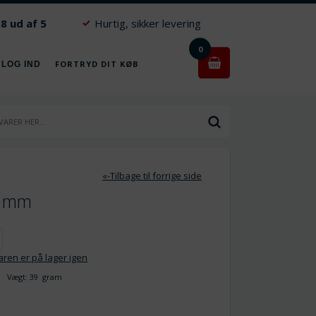
.8 ud af 5
Hurtig, sikker levering
0
FORTRYD DIT KØB
 LOG IND
«-Tilbage til forrige side
.5 mm
ren er på lager igen
Vægt:
39
gram