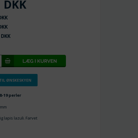
DKK
KK
KK
DKK
 TIL ØNSKESKYEN
18-19 perler
5 mm
g lapis lazuli. Farvet