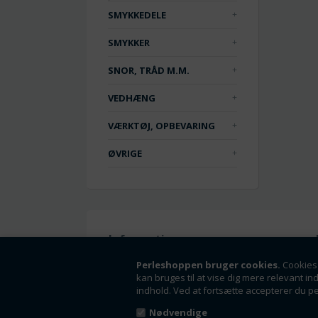
SMYKKEDELE
SMYKKER
SNOR, TRÅD M.M.
VEDHÆNG
VÆRKTØJ, OPBEVARING
ØVRIGE
Information
Handelsbetingelser
Perleshoppen bruger cookies.
Cookies 
kan bruges til at vise dig mere relevant in
Om os
indhold. Ved at fortsætte accepterer du p
Fortrydelsesret
Nyheder
Nødvendige