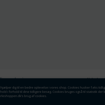
Firmaoplysninger
Nyhedsmai
Perleshoppen ApS
hjælper dig til en bedre oplevelse i vores shop. Cookies husker f.eks tidli
Tilmeld dig vores nyhedsbrev o
Linde Allé 8
dhold i forhold til dine tidligere besøg. Cookies bruges også til statistik 
tilbud som en af de f
6400 Sønderborg
erleshoppen.dk’s brug af cookies.
info@perleshoppen.dk