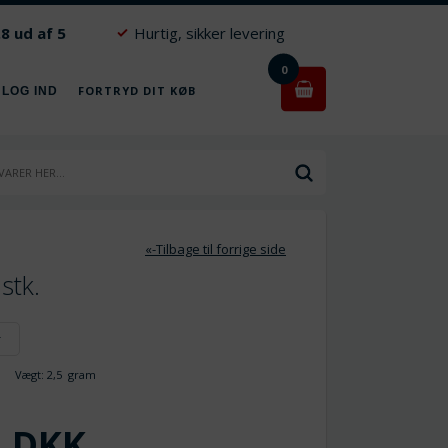
.8 ud af 5
Hurtig, sikker levering
0
FORTRYD DIT KØB
 LOG IND
«-Tilbage til forrige side
stk.
r
Vægt:
2,5
gram
DKK