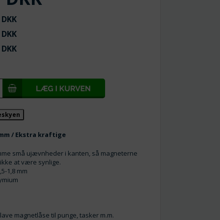
DKK
DKK
DKK
keskyen
2 mm / Ekstra kraftige
mme små ujævnheder i kanten, så magneterne
 ikke at være synlige.
1,5-1,8 mm
dymium
at lave magnetlåse til punge, tasker m.m.