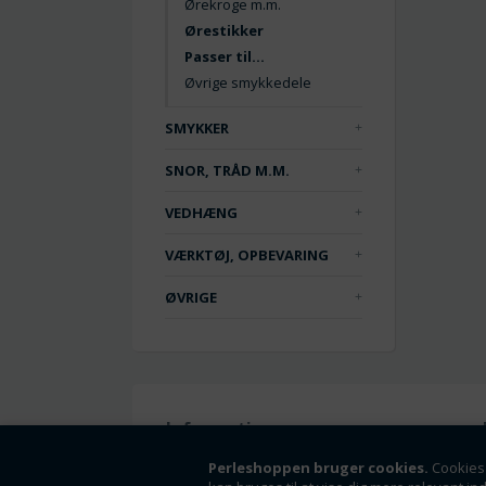
Ørekroge m.m.
Ørestikker
Passer til...
Øvrige smykkedele
SMYKKER
SNOR, TRÅD M.M.
VEDHÆNG
VÆRKTØJ, OPBEVARING
ØVRIGE
Information
Handelsbetingelser
Perleshoppen bruger cookies.
Cookies 