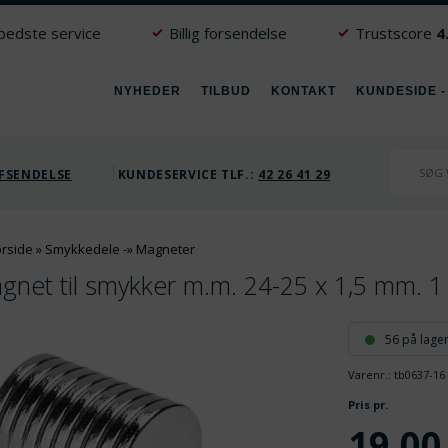
 bedste service
Billig forsendelse
Trustscore
4
NYHEDER
TILBUD
KONTAKT
KUNDESIDE -
FSENDELSE
KUNDESERVICE TLF.:
42 26 41 29
orside
»
Smykkedele
-»
Magneter
gnet til smykker m.m. 24-25 x 1,5 mm. 1 
56 på lage
Varenr.:
tb0637-16
Pris pr.
19,00