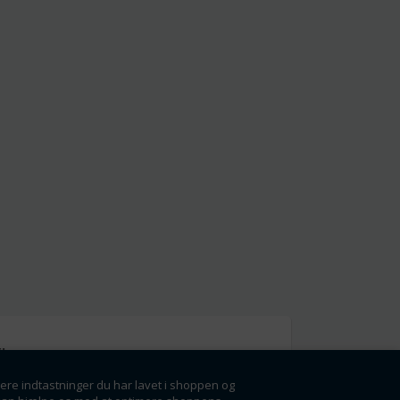
l
gere indtastninger du har lavet i shoppen og
g få rabatter og
ørste.