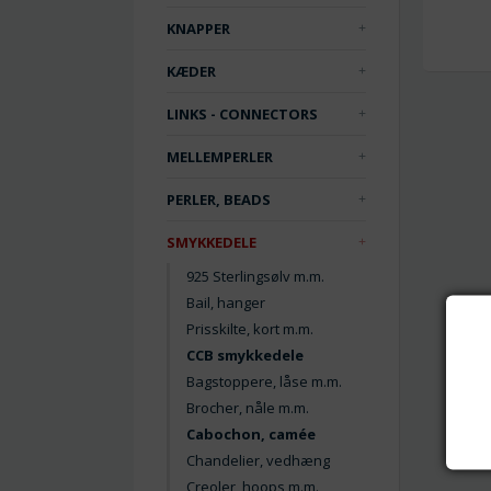
KNAPPER
KÆDER
LINKS - CONNECTORS
MELLEMPERLER
PERLER, BEADS
SMYKKEDELE
925 Sterlingsølv m.m.
Bail, hanger
Prisskilte, kort m.m.
CCB smykkedele
Bagstoppere, låse m.m.
Brocher, nåle m.m.
Cabochon, camée
Chandelier, vedhæng
Creoler, hoops m.m.