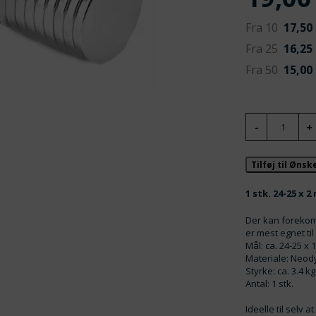
Fra 10
17,50
Fra 25
16,25
Fra 50
15,00
Tilføj til Øns
1 stk. 24-25 x 
Der kan foreko
er mest egnet til
Mål: ca. 24-25 x 
Materiale: Neo
Styrke: ca. 3.4 kg
Antal: 1 stk.
Ideelle til selv 