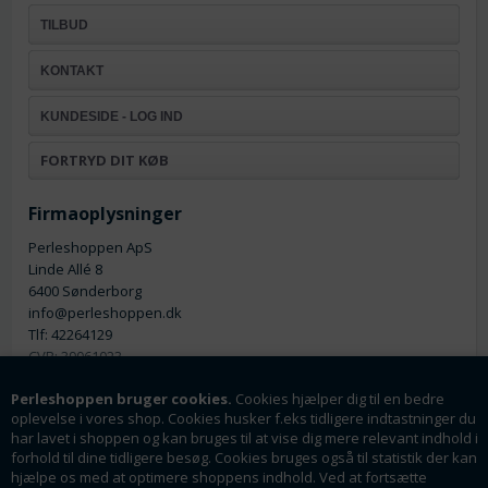
TILBUD
KONTAKT
KUNDESIDE - LOG IND
FORTRYD DIT KØB
Firmaoplysninger
Perleshoppen ApS
Linde Allé 8
6400 Sønderborg
info@perleshoppen.dk
Tlf: 42264129
CVR: 39061023
Perleshoppen bruger cookies.
Cookies hjælper dig til en bedre
oplevelse i vores shop. Cookies husker f.eks tidligere indtastninger du
har lavet i shoppen og kan bruges til at vise dig mere relevant indhold i
forhold til dine tidligere besøg. Cookies bruges også til statistik der kan
hjælpe os med at optimere shoppens indhold. Ved at fortsætte