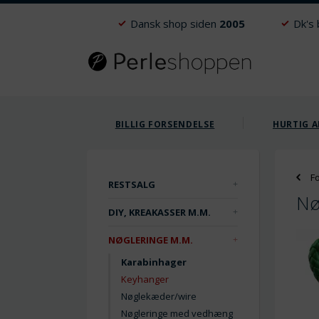
Dansk shop siden
2005
Dk's
BILLIG FORSENDELSE
HURTIG A
F
RESTSALG
Nø
DIY, KREAKASSER M.M.
NØGLERINGE M.M.
Karabinhager
Keyhanger
Nøglekæder/wire
Nøgleringe med vedhæng