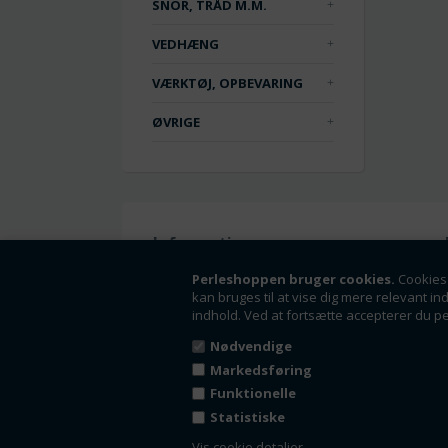
SNOR, TRÅD M.M.
VEDHÆNG
VÆRKTØJ, OPBEVARING
ØVRIGE
Information
Handelsbetingelser
Perleshoppen bruger cookies.
Cookies 
kan bruges til at vise dig mere relevant in
Om os
indhold. Ved at fortsætte accepterer du p
Fortrydelsesret
Nyheder
Nødvendige
Tilbud
Markedsføring
Kontakt
Funktionelle
Kundeside - Log ind
Statistiske
Fortryd dit køb
Vis cookie detaljer