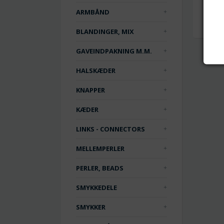
ARMBÅND
BLANDINGER, MIX
GAVEINDPAKNING M.M.
HALSKÆDER
KNAPPER
KÆDER
LINKS - CONNECTORS
MELLEMPERLER
PERLER, BEADS
SMYKKEDELE
SMYKKER