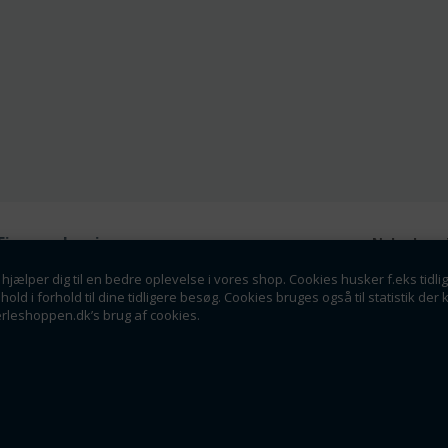
Firmaoplysninger
Nyhedsmai
Perleshoppen ApS
hjælper dig til en bedre oplevelse i vores shop. Cookies husker f.eks tidli
Tilmeld dig vores nyhedsbrev o
Linde Allé 8
dhold i forhold til dine tidligere besøg. Cookies bruges også til statistik 
tilbud som en af de f
6400 Sønderborg
erleshoppen.dk’s brug af cookies.
info@perleshoppen.dk
Tlf: 42264129
CVR: 39061023
Tilmeld