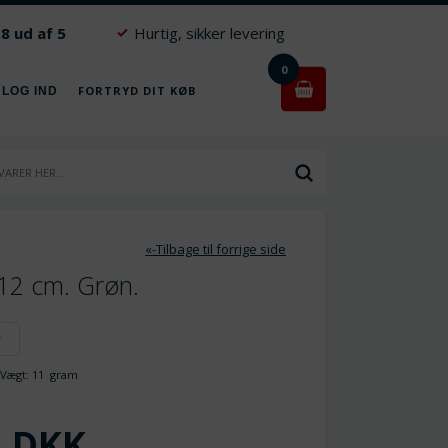
.8 ud af 5
Hurtig, sikker levering
0
FORTRYD DIT KØB
 LOG IND
«-Tilbage til forrige side
 12 cm. Grøn.
r
ægt:
11
gram
DKK