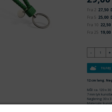
Fra 2
27,50
D
Fra 5
25,00
D
Fra 10
22,50
Fra 25
19,00
TILFØJ
12 cm lang. Nøg
Mål: ca. 120 x 3
7 mm tyk kunstl
Nøglering: 30 x 
Materiale: kunst
Farve: som på fo