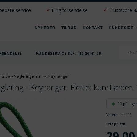
 bedste service
Billig forsendelse
Trustscore
4
NYHEDER
TILBUD
KONTAKT
KUNDESIDE -
FSENDELSE
KUNDESERVICE TLF.:
42 26 41 29
orside
»
Nøgleringe m.m.
-»
Keyhanger
glering - Keyhanger. Flettet kunstlæder.
19 på lage
Varenr.:
nr1116
V
Pris pr. stk.
29,00