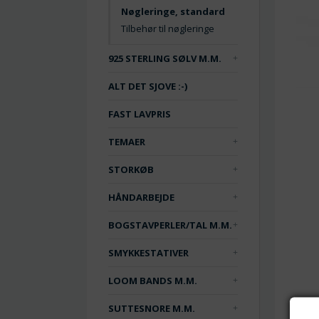
Nøgleringe, standard
Tilbehør til nøgleringe
925 STERLING SØLV M.M.
ALT DET SJOVE :-)
FAST LAVPRIS
TEMAER
STORKØB
HÅNDARBEJDE
BOGSTAVPERLER/TAL M.M.
SMYKKESTATIVER
LOOM BANDS M.M.
SUTTESNORE M.M.