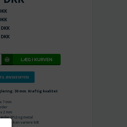
KK
KK
DKK
DKK
 TIL ØNSKESKYEN
lering: 30 mm. Kraftig kvalitet
0 x 7 mm
æder
3 x 2 mm
læder (PU) og metal
to men kan variere lidt