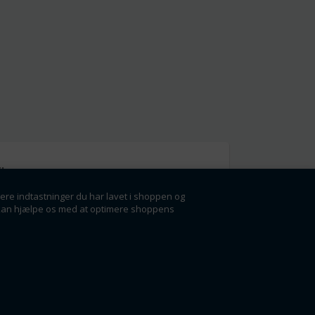
l
gere indtastninger du har lavet i shoppen og
g få rabatter og
der kan hjælpe os med at optimere shoppens
ørste.