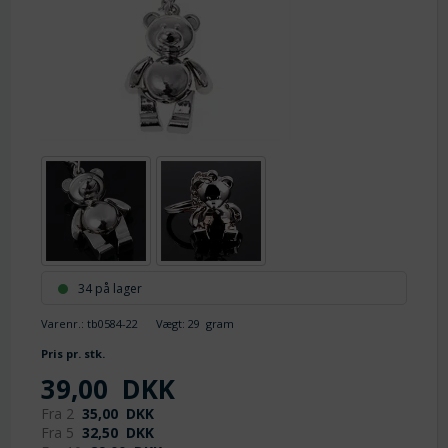
34 på lager
Varenr.:
tb0584-22
Vægt:
29
gram
Pris pr. stk.
39,00
DKK
Fra 2
35,00
DKK
Fra 5
32,50
DKK