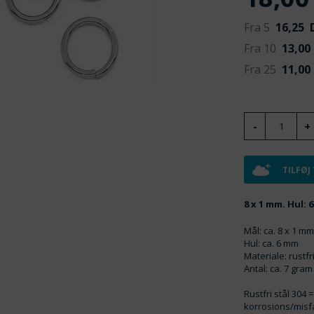
Fra 5
16,25
D
Fra 10
13,00
Fra 25
11,00
TILFØJ
8 x 1 mm. Hul: 
Mål: ca. 8 x 1 m
Hul: ca. 6 mm
Materiale: rustfr
Antal: ca. 7 gram 
Rustfri stål 304 
korrosions/misf