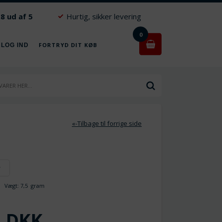
.8 ud af 5
Hurtig, sikker levering
0
FORTRYD DIT KØB
 LOG IND
«-Tilbage til forrige side
r
Vægt:
7,5
gram
DKK