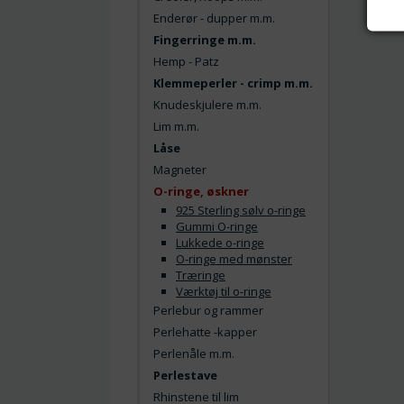
Enderør - dupper m.m.
Fingerringe m.m.
Hemp - Patz
Klemmeperler - crimp m.m.
Knudeskjulere m.m.
Lim m.m.
Låse
Magneter
O-ringe, øskner
925 Sterling sølv o-ringe
Gummi O-ringe
Lukkede o-ringe
O-ringe med mønster
Træringe
Værktøj til o-ringe
Perlebur og rammer
Perlehatte -kapper
Perlenåle m.m.
Perlestave
Rhinstene til lim