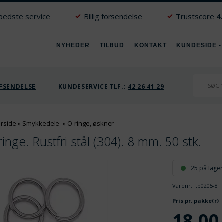
 bedste service
Billig forsendelse
Trustscore
4
NYHEDER
TILBUD
KONTAKT
KUNDESIDE -
FSENDELSE
KUNDESERVICE TLF.:
42 26 41 29
orside
»
Smykkedele
-»
O-ringe, øskner
inge. Rustfri stål (304). 8 mm. 50 stk.
25 på lage
Varenr.:
tb0205-8
Pris pr. pakke(r)
18,00