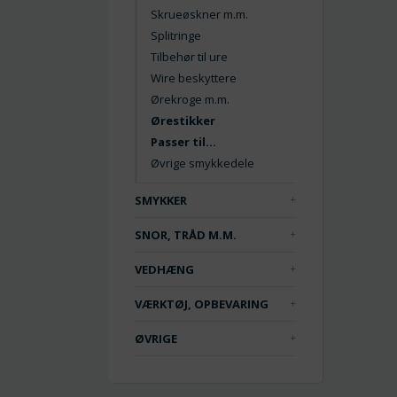
Skrueøskner m.m.
Splitringe
Tilbehør til ure
Wire beskyttere
Ørekroge m.m.
Ørestikker
Passer til...
Øvrige smykkedele
SMYKKER
SNOR, TRÅD M.M.
VEDHÆNG
VÆRKTØJ, OPBEVARING
ØVRIGE