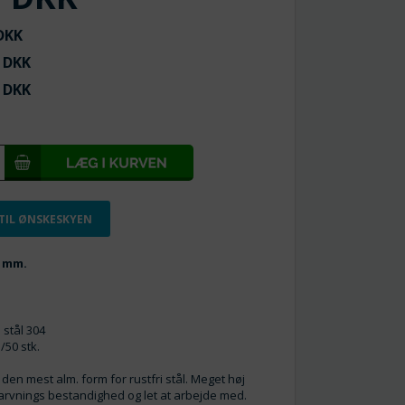
KK
DKK
DKK
 TIL ØNSKESKYEN
6 mm.
m
i stål 304
/50 stk.
= den mest alm. form for rustfri stål. Meget høj
arvnings bestandighed og let at arbejde med.