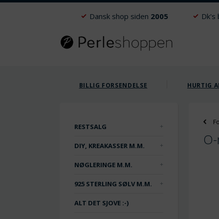
Dansk shop siden
2005
Dk's
BILLIG FORSENDELSE
HURTIG A
F
RESTSALG
O-r
DIY, KREAKASSER M.M.
NØGLERINGE M.M.
925 STERLING SØLV M.M.
ALT DET SJOVE :-)