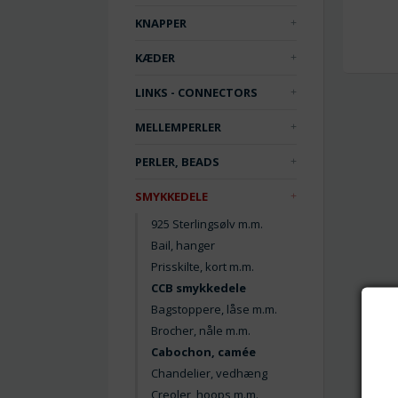
KNAPPER
KÆDER
LINKS - CONNECTORS
MELLEMPERLER
PERLER, BEADS
SMYKKEDELE
925 Sterlingsølv m.m.
Bail, hanger
Prisskilte, kort m.m.
CCB smykkedele
Bagstoppere, låse m.m.
Brocher, nåle m.m.
Cabochon, camée
Chandelier, vedhæng
Creoler, hoops m.m.