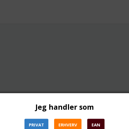
O-ringe. Rustfri stål (30
Jeg handler som
PRIVAT
ERHVERV
EAN