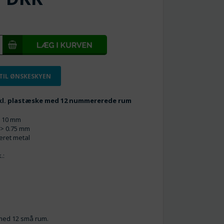
 TIL ØNSKESKYEN
Inkl. plastæske med 12 nummererede rum
> 10 mm
5 > 0.75 mm
neret metal
.:
 med 12 små rum.