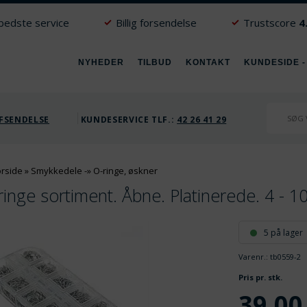
 bedste service
Billig forsendelse
Trustscore
4
NYHEDER
TILBUD
KONTAKT
KUNDESIDE -
FSENDELSE
KUNDESERVICE TLF.:
42 26 41 29
orside
»
Smykkedele
-»
O-ringe, øskner
ringe sortiment. Åbne. Platinerede. 4 - 
5 på lager
Varenr.:
tb0559-2
Pris pr. stk.
39,00