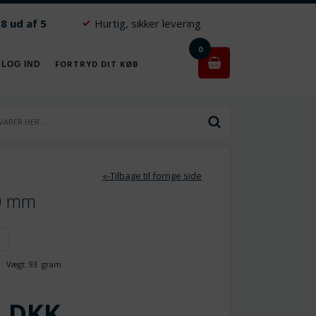
.8 ud af 5
Hurtig, sikker levering
0
FORTRYD DIT KØB
 LOG IND
«-Tilbage til forrige side
10 mm
Vægt:
93
gram
DKK