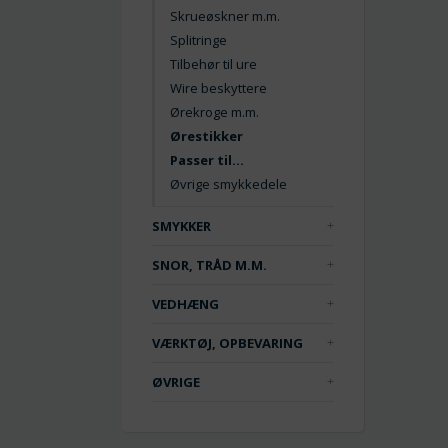
Skrueøskner m.m.
Splitringe
Tilbehør til ure
Wire beskyttere
Ørekroge m.m.
Ørestikker
Passer til...
Øvrige smykkedele
SMYKKER
SNOR, TRÅD M.M.
VEDHÆNG
VÆRKTØJ, OPBEVARING
ØVRIGE