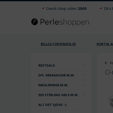
Dansk shop siden
2005
Dk's
BILLIG FORSENDELSE
HURTIG A
F
RESTSALG
O-
DIY, KREAKASSER M.M.
NØGLERINGE M.M.
925 STERLING SØLV M.M.
ALT DET SJOVE :-)