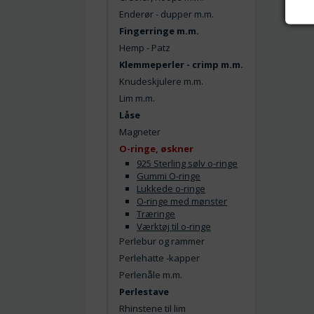
Enderør - dupper m.m.
Fingerringe m.m.
Hemp - Patz
Klemmeperler - crimp m.m.
Knudeskjulere m.m.
Lim m.m.
Låse
Magneter
O-ringe, øskner
925 Sterling sølv o-ringe
Gummi O-ringe
Lukkede o-ringe
O-ringe med mønster
Træringe
Værktøj til o-ringe
Perlebur og rammer
Perlehatte -kapper
Perlenåle m.m.
Perlestave
Rhinstene til lim