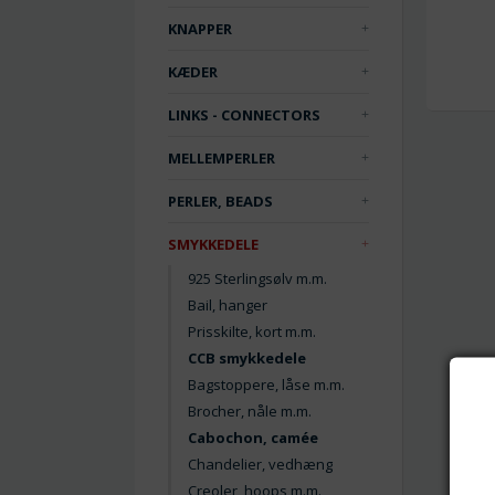
KNAPPER
KÆDER
LINKS - CONNECTORS
MELLEMPERLER
PERLER, BEADS
SMYKKEDELE
925 Sterlingsølv m.m.
Bail, hanger
Prisskilte, kort m.m.
CCB smykkedele
Bagstoppere, låse m.m.
Brocher, nåle m.m.
Cabochon, camée
Chandelier, vedhæng
Creoler, hoops m.m.