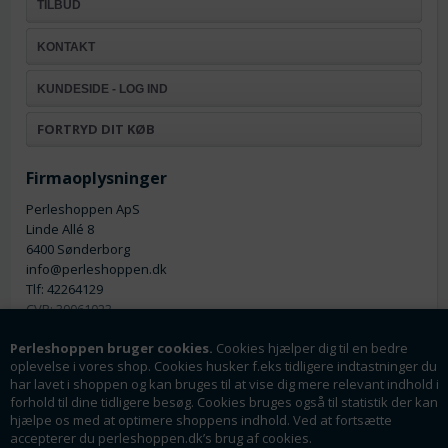
TILBUD
KONTAKT
KUNDESIDE - LOG IND
FORTRYD DIT KØB
Firmaoplysninger
Perleshoppen ApS
Linde Allé 8
6400 Sønderborg
info@perleshoppen.dk
Tlf: 42264129
CVR: 39061023
Perleshoppen bruger cookies.
Cookies hjælper dig til en bedre
oplevelse i vores shop. Cookies husker f.eks tidligere indtastninger du
har lavet i shoppen og kan bruges til at vise dig mere relevant indhold i
forhold til dine tidligere besøg. Cookies bruges også til statistik der kan
hjælpe os med at optimere shoppens indhold. Ved at fortsætte
Nyhedsmail
accepterer du perleshoppen.dk’s brug af cookies.