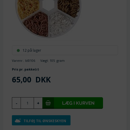
12 på lager
Varenr.:
bl0106
Vægt:
105
gram
Pris pr. pakke(r)
65,00
DKK
TILFØJ TIL ØNSKESKYEN