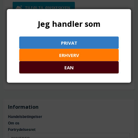
TILFØJ TIL ØNSKESKYEN
Jeg handler som
1 streng = ca. 37 perler
Mål: ca. 10 mm
Hul: ca. 1 mm
PRIVAT
Materiale: Onyx, farvet og bagt
Antal: ca. 36 - 38 stk.
ERHVERV
Grade A+ = stort set helt runde og fejlfrie
EAN
Information
Handelsbetingelser
Om os
Fortrydelsesret