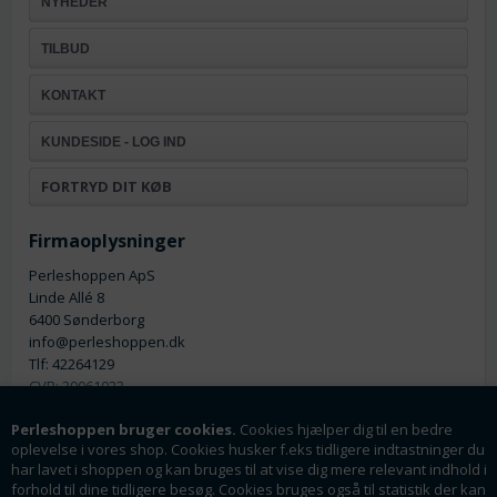
NYHEDER
TILBUD
KONTAKT
KUNDESIDE - LOG IND
FORTRYD DIT KØB
Firmaoplysninger
Perleshoppen ApS
Linde Allé 8
6400 Sønderborg
info@perleshoppen.dk
Tlf: 42264129
CVR: 39061023
Perleshoppen bruger cookies.
Cookies hjælper dig til en bedre
oplevelse i vores shop. Cookies husker f.eks tidligere indtastninger du
har lavet i shoppen og kan bruges til at vise dig mere relevant indhold i
forhold til dine tidligere besøg. Cookies bruges også til statistik der kan