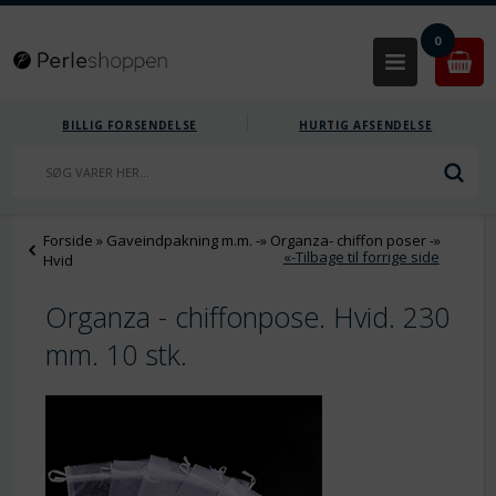
0
BILLIG FORSENDELSE
HURTIG AFSENDELSE
Forside
»
Gaveindpakning m.m.
-»
Organza- chiffon poser
-»
«-Tilbage til forrige side
Hvid
Organza - chiffonpose. Hvid. 230
mm. 10 stk.