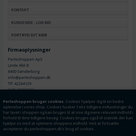
KONTAKT
KUNDESIDE - LOG IND
FORTRYD DIT KØB
Firmaoplysninger
Perleshoppen ApS
Linde Allé 8
6400 Sønderborg
info@perleshoppen.dk
Tlf: 42264129
CVR: 39061023
Perleshoppen bruger cookies.
Cookies hjælper dig til en bedre
oplevelse i vores shop. Cookies husker f.eks tidligere indtastninger du
har lavet i shoppen og kan bruges til at vise dig mere relevant indhold i
forhold til dine tidligere besøg. Cookies bruges også til statistik der kan
hjælpe os med at optimere shoppens indhold. Ved at fortsætte
Nyhedsmail
accepterer du perleshoppen.dk’s brug af cookies.