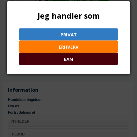
Jeg handler som
TILFØJ TIL ØNSKESKYEN
230 x 170 mm
PRIVAT
Mål: ca. 230 x 170 mm
ERHVERV
Materiale: Stof/chiffon
EAN
Information
Handelsbetingelser
Om os
Fortrydelsesret
NYHEDER
TILBUD