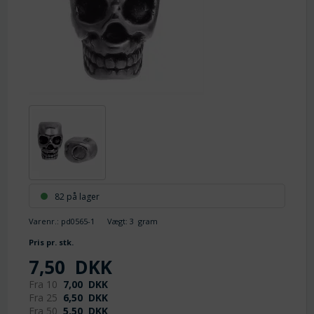
82 på lager
Varenr.:
pd0565-1
Vægt:
3
gram
Pris pr. stk.
7,50
DKK
Fra 10
7,00
DKK
Fra 25
6,50
DKK
Fra 50
5,50
DKK