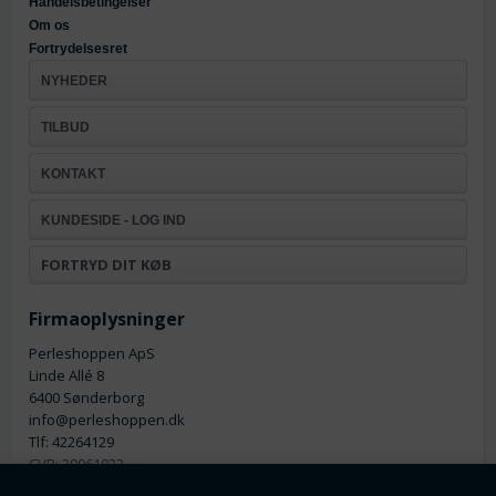
Handelsbetingelser
Om os
Fortrydelsesret
NYHEDER
TILBUD
KONTAKT
KUNDESIDE - LOG IND
FORTRYD DIT KØB
Firmaoplysninger
Perleshoppen ApS
Linde Allé 8
6400 Sønderborg
info@perleshoppen.dk
Tlf: 42264129
CVR: 39061023