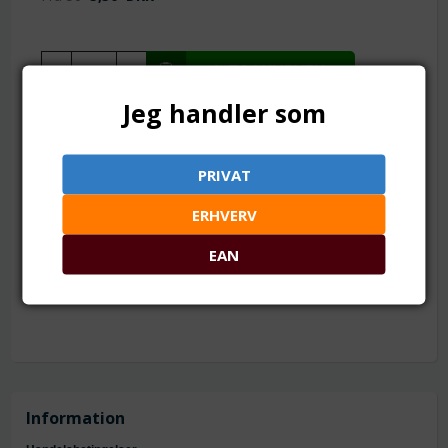
Jeg handler som
TILFØJ TIL ØNSKESKYEN
PRIVAT
12 x 8 mm. Hul: 3.7 mm
ERHVERV
Mål: ca. 12 x 8 x10 mm
Hul: ca. 3.7 mm
Materiale: gunmetalfarvet metallegering
EAN
Information