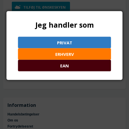
TILFØJ TIL ØNSKESKYEN
8 mm. Blandet tilfældig. 45-50 stk.
Jeg handler som
Mål: ca. 7.5 - 8 mm
Hul: ca. 1.5 mm
Materiale: resin
PRIVAT
Farve: 7-9 forskellige blandet tilfældig (billedet er
vejledende)
ERHVERV
Antal: ca. 15 gram/ ca. 45-50 stk.
EAN
Information
Handelsbetingelser
Om os
Fortrydelsesret