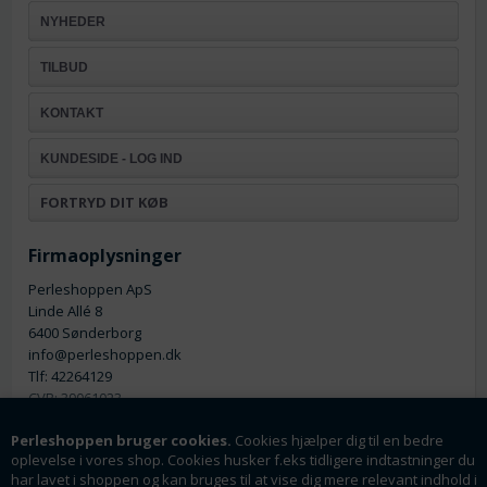
NYHEDER
TILBUD
KONTAKT
KUNDESIDE - LOG IND
FORTRYD DIT KØB
Firmaoplysninger
Perleshoppen ApS
Linde Allé 8
6400 Sønderborg
info@perleshoppen.dk
Tlf: 42264129
CVR: 39061023
Perleshoppen bruger cookies.
Cookies hjælper dig til en bedre
oplevelse i vores shop. Cookies husker f.eks tidligere indtastninger du
har lavet i shoppen og kan bruges til at vise dig mere relevant indhold i