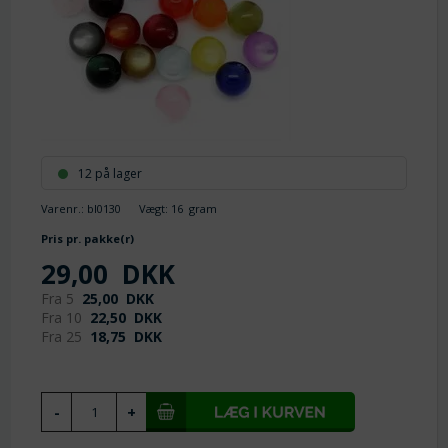
12 på lager
Varenr.:
bl0130
Vægt:
16
gram
Pris pr. pakke(r)
29,00
DKK
Fra 5
25,00
DKK
Fra 10
22,50
DKK
Fra 25
18,75
DKK