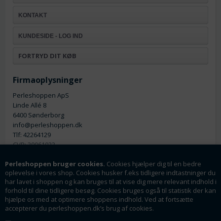
KONTAKT
KUNDESIDE - LOG IND
FORTRYD DIT KØB
Firmaoplysninger
Perleshoppen ApS
Linde Allé 8
6400 Sønderborg
info@perleshoppen.dk
Tlf: 42264129
CVR: 39061023
Perleshoppen bruger cookies.
Cookies hjælper dig til en bedre
oplevelse i vores shop. Cookies husker f.eks tidligere indtastninger du
har lavet i shoppen og kan bruges til at vise dig mere relevant indhold i
forhold til dine tidligere besøg. Cookies bruges også til statistik der kan
hjælpe os med at optimere shoppens indhold. Ved at fortsætte
Nyhedsmail
accepterer du perleshoppen.dk’s brug af cookies.