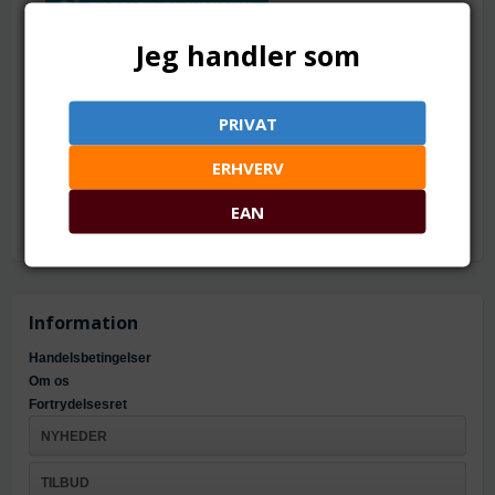
TILFØJ TIL ØNSKESKYEN
Jeg handler som
7 x 3.5 mm. Ca. 50 stk.
Mål: ca. 7 x 3.5 mm
Hul: ca. 1.2 mm
PRIVAT
Materiale: akryl
Antal: ca. 50 stk.
ERHVERV
EAN
Information
Handelsbetingelser
Om os
Fortrydelsesret
NYHEDER
TILBUD