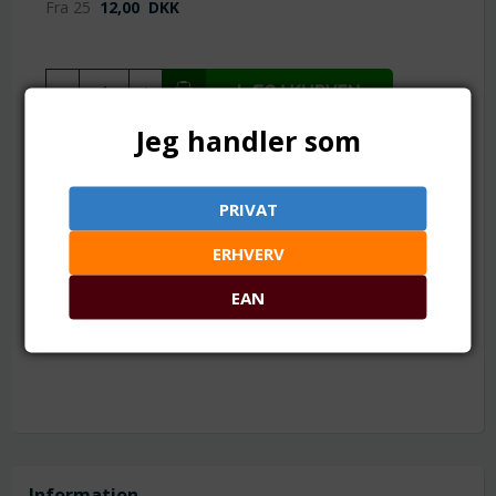
Fra 25
12,00
DKK
Jeg handler som
TILFØJ TIL ØNSKESKYEN
PRIVAT
9 x 6.5 mm. Hul: 3.8 mm
Mål:ca. 9 x 6.5 mm
ERHVERV
Hul: ca. 3.8 mm
Materiale: plastik (polystyren)
EAN
Antal: ca. 26 gram = 100 stk. (+/- 5 stk.)
Blandet tilfældigt mellem 6-10 farver
Information