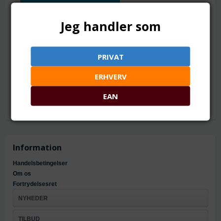
TILFØJ TIL ØNSKESKYEN
Jeg handler som
Imprægneret. Leveres i æske/hylster i assorterede
farver
PRIVAT
Mål: ca. 80 x 80 mm
Materiale: imprægneret stof
Virker på alle ædelmetaller og lægger et beskyttende lag på
ERHVERV
metallerne.
EAN
Information
Handelsbetingelser
Om os
Fortrydelsesret
NYHEDER
TILBUD