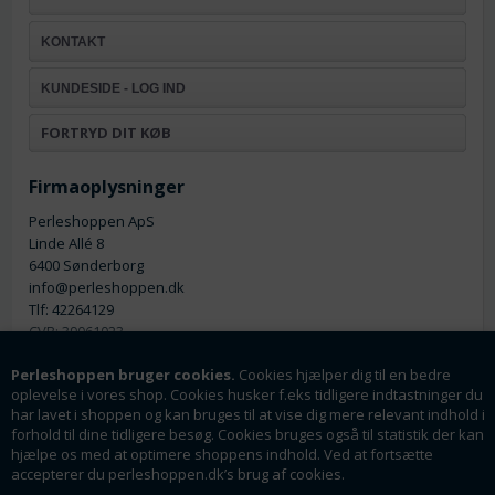
KONTAKT
KUNDESIDE - LOG IND
FORTRYD DIT KØB
Firmaoplysninger
Perleshoppen ApS
Linde Allé 8
6400 Sønderborg
info@perleshoppen.dk
Tlf: 42264129
CVR: 39061023
Perleshoppen bruger cookies.
Cookies hjælper dig til en bedre
oplevelse i vores shop. Cookies husker f.eks tidligere indtastninger du
har lavet i shoppen og kan bruges til at vise dig mere relevant indhold i
forhold til dine tidligere besøg. Cookies bruges også til statistik der kan
hjælpe os med at optimere shoppens indhold. Ved at fortsætte
Nyhedsmail
accepterer du perleshoppen.dk’s brug af cookies.