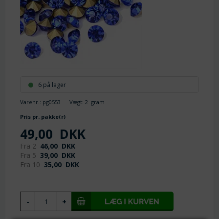
6 på lager
Varenr.:
pg0553
Vægt:
2
gram
Pris pr. pakke(r)
49,00
DKK
Fra 2
46,00
DKK
Fra 5
39,00
DKK
Fra 10
35,00
DKK