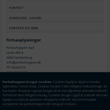
KONTAKT
KUNDESIDE - LOG IND
FORTRYD DIT KØB
Firmaoplysninger
Perleshoppen ApS
Linde Allé 8
6400 Sønderborg
info@perleshoppen.dk
Tlf: 42264129
CVR: 39061023
Perleshoppen bruger cookies.
Cookies hjælper dig til en bedre
oplevelse i vores shop. Cookies husker f.eks tidligere indtastninger du
har lavet i shoppen og kan bruges til at vise dig mere relevant indhold i
forhold til dine tidligere besøg. Cookies bruges også til statistik der kan
hjælpe os med at optimere shoppens indhold. Ved at fortsætte
Nyhedsmail
accepterer du perleshoppen.dk’s brug af cookies.