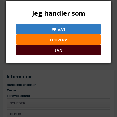
TILFØJ TIL ØNSKESKYEN
Jeg handler som
1.9 > 2 mm (ss6). Med spids bagside
Mål: ca. 1.9 til 2 mm (ss6/pp4)
PRIVAT
Materiale: krystalglas og metalbelagt bagside
Antal: ca. 1400 stk.
ERHVERV
Til pålimning
EAN
Information
Handelsbetingelser
Om os
Fortrydelsesret
NYHEDER
TILBUD