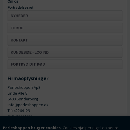
Om os
Fortrydelsesret
NYHEDER
TILBUD
KONTAKT
KUNDESIDE - LOG IND
FORTRYD DIT KØB
Firmaoplysninger
Perleshoppen ApS
Linde Allé 8
6400 Sønderborg
info@perleshoppen.dk
Tlf: 42264129
CVR: 39061023
Perleshoppen bruger cookies.
Cookies hjælper dig til en bedre