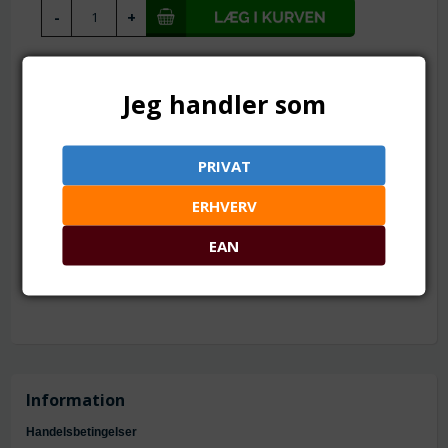
TILFØJ TIL ØNSKESKYEN
Jeg handler som
8 x 3.5 mm. Grade A. Med lige kant.
Mål: ca. 8 x 3.5 mm med lige kant
PRIVAT
Hul: ca. 1.5 mm
Materiale: glas og forgyldt metal
ERHVERV
Antal: 5 stk.
Grade A = pæne og stort set fejlfrie
EAN
Information
Handelsbetingelser