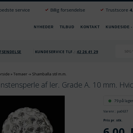
 bedste service
Billig forsendelse
Trustscore
4
NYHEDER
TILBUD
KONTAKT
KUNDESIDE -
FSENDELSE
KUNDESERVICE TLF.:
42 26 41 29
orside
»
Temaer
-»
Shamballa stil m.m.
instensperle af ler. Grade A. 10 mm. Hvi
79 på lage
Varenr.:
pa0637
V
Pris pr. stk.
6,00