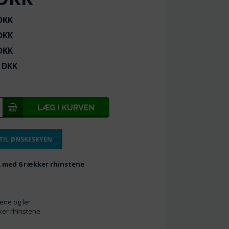
KK
KK
KK
DKK
 TIL ØNSKESKYEN
A med 6 rækker rhinstene
tene og ler
ker rhinstene