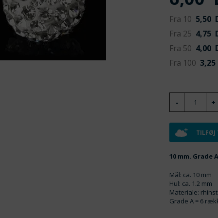
Fra 10
5,50
D
Fra 25
4,75
D
Fra 50
4,00
D
Fra 100
3,25
TILFØJ
10 mm. Grade 
Mål: ca. 10 mm
Hul: ca. 1.2 mm
Materiale: rhins
Grade A = 6 ræk