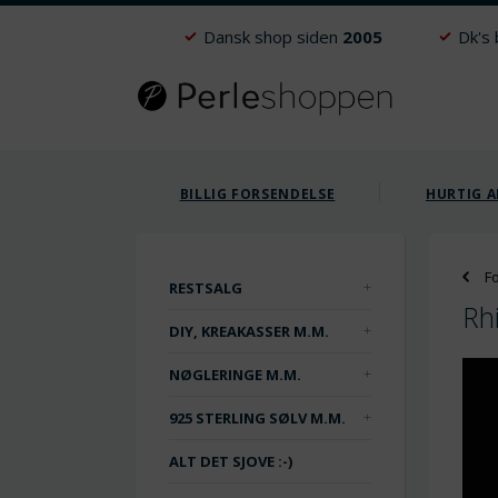
Dansk shop siden
2005
Dk's
BILLIG FORSENDELSE
HURTIG A
F
RESTSALG
Rh
DIY, KREAKASSER M.M.
NØGLERINGE M.M.
925 STERLING SØLV M.M.
ALT DET SJOVE :-)