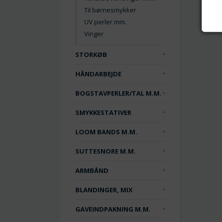
Til børnesmykker
UV perler mm.
Vinger
STORKØB
HÅNDARBEJDE
BOGSTAVPERLER/TAL M.M.
SMYKKESTATIVER
LOOM BANDS M.M.
SUTTESNORE M.M.
ARMBÅND
BLANDINGER, MIX
GAVEINDPAKNING M.M.