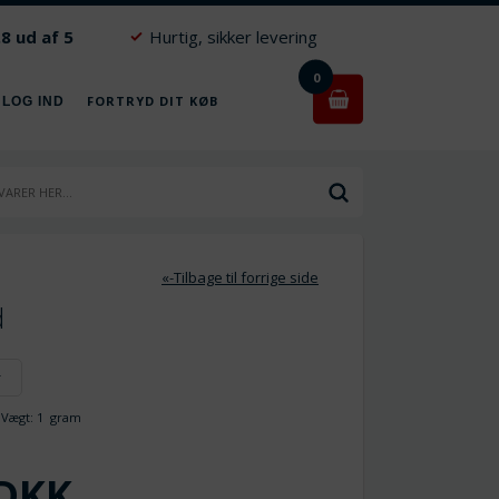
.8 ud af 5
Hurtig, sikker levering
0
FORTRYD DIT KØB
 LOG IND
«-Tilbage til forrige side
d
r
ægt:
1
gram
DKK