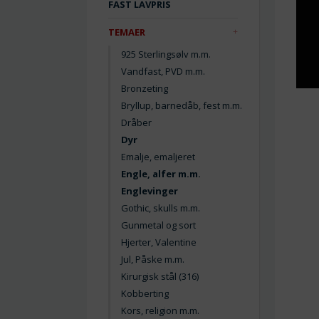
FAST LAVPRIS
TEMAER
925 Sterlingsølv m.m.
Vandfast, PVD m.m.
Bronzeting
Bryllup, barnedåb, fest m.m.
Dråber
Dyr
Emalje, emaljeret
Engle, alfer m.m.
Englevinger
Gothic, skulls m.m.
Gunmetal og sort
Hjerter, Valentine
Jul, Påske m.m.
Kirurgisk stål (316)
Kobberting
Kors, religion m.m.