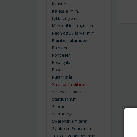
Kvaster
Køretøjer m.m.
Lykkeengle m.m.
Mad, drikke, frugt m.m.
Neon og UV farver m.m.
Planter, blomster
Rhinsten
Rondeller
Rosa guld
Roser
Rustfri stål
Shamballa stil m.m.
Smileys - Emojis
Stardust m.m.
Stjerner
Stjernetegn
Swarovski (imiteret)
Symboler, Peace mm
Tekster, vendinger m.m.