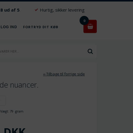
.8 ud af 5
Hurtig, sikker levering
0
FORTRYD DIT KØB
 LOG IND
«-Tilbage til forrige side
øde nuancer.
r
ægt:
79
gram
DKK