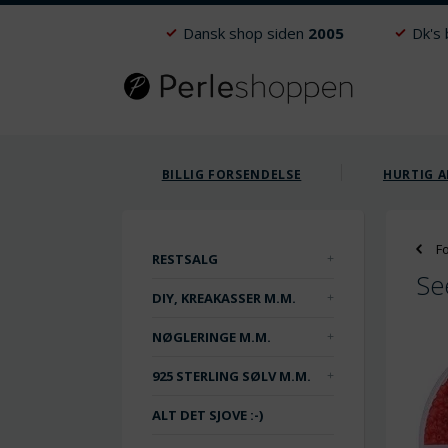
Dansk shop siden
2005
Dk's
BILLIG FORSENDELSE
HURTIG A
F
RESTSALG
Se
DIY, KREAKASSER M.M.
NØGLERINGE M.M.
925 STERLING SØLV M.M.
ALT DET SJOVE :-)