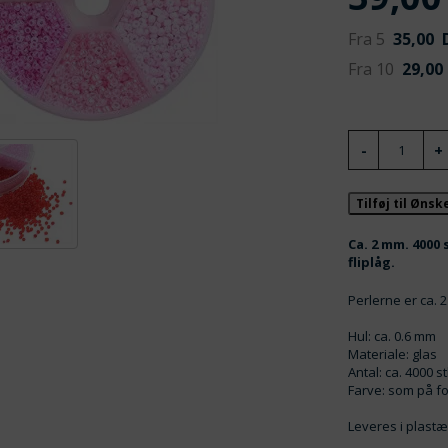
Fra 5
35,00
D
Fra 10
29,00
Tilføj til Øns
Ca. 2 mm. 4000 
fliplåg.
Perlerne er ca. 
Hul: ca. 0.6 mm
Materiale: glas
Antal: ca. 4000 s
Farve: som på fot
Leveres i plastæ