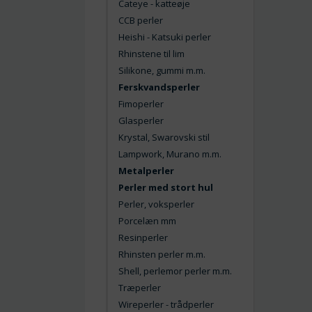
Cateye - katteøje
CCB perler
Heishi - Katsuki perler
Rhinstene til lim
Silikone, gummi m.m.
Ferskvandsperler
Fimoperler
Glasperler
Krystal, Swarovski stil
Lampwork, Murano m.m.
Metalperler
Perler med stort hul
Perler, voksperler
Porcelæn mm
Resinperler
Rhinsten perler m.m.
Shell, perlemor perler m.m.
Træperler
Wireperler - trådperler