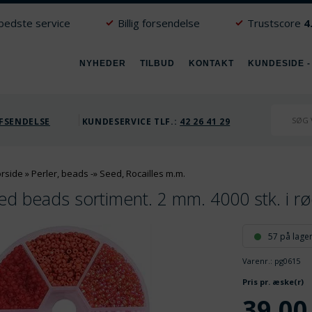
 bedste service
Billig forsendelse
Trustscore
4
NYHEDER
TILBUD
KONTAKT
KUNDESIDE -
FSENDELSE
KUNDESERVICE TLF.:
42 26 41 29
orside
»
Perler, beads
-»
Seed, Rocailles m.m.
ed beads sortiment. 2 mm. 4000 stk. i r
57 på lage
Varenr.:
pg0615
V
Pris pr. æske(r)
39,00