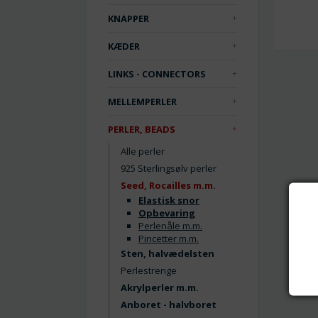
KNAPPER
KÆDER
LINKS - CONNECTORS
MELLEMPERLER
PERLER, BEADS
Alle perler
925 Sterlingsølv perler
Seed, Rocailles m.m.
Elastisk snor
Opbevaring
Perlenåle m.m.
Pincetter m.m.
Sten, halvædelsten
Perlestrenge
Akrylperler m.m.
Anboret - halvboret