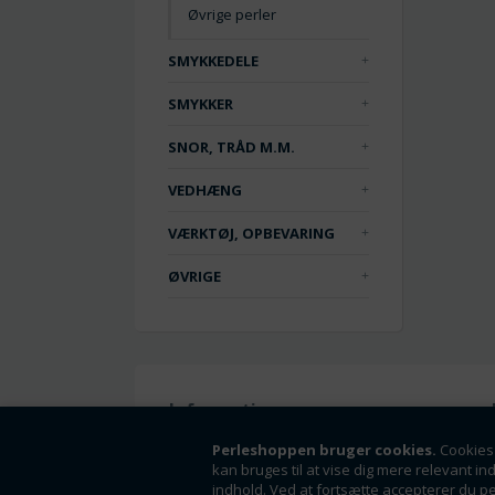
Øvrige perler
SMYKKEDELE
SMYKKER
SNOR, TRÅD M.M.
VEDHÆNG
VÆRKTØJ, OPBEVARING
ØVRIGE
Information
Handelsbetingelser
Perleshoppen bruger cookies.
Cookies 
kan bruges til at vise dig mere relevant in
Om os
indhold. Ved at fortsætte accepterer du p
Fortrydelsesret