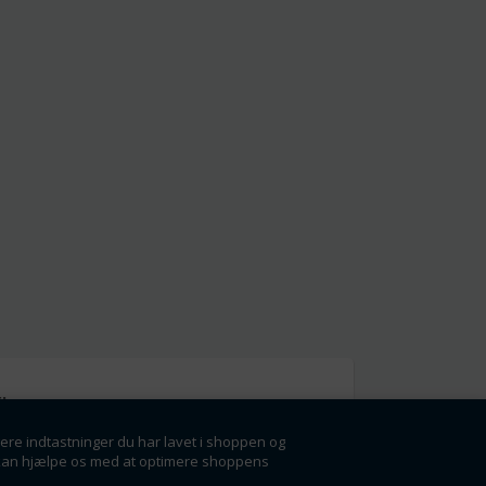
l
gere indtastninger du har lavet i shoppen og
g få rabatter og
der kan hjælpe os med at optimere shoppens
ørste.