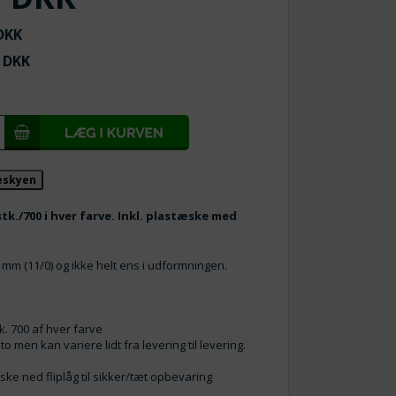
KK
DKK
keskyen
stk./700 i hver farve. Inkl. plastæske med
2 mm (11/0) og ikke helt ens i udformningen.
tk. 700 af hver farve
o men kan variere lidt fra levering til levering.
ske ned fliplåg til sikker/tæt opbevaring