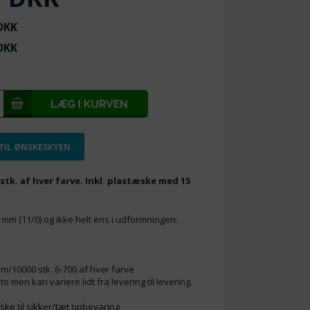
KK
KK
 TIL ØNSKESKYEN
 stk. af hver farve. Inkl. plastæske med 15
2 mm (11/0) og ikke helt ens i udformningen.
ram/10000 stk. 6-700 af hver farve
o men kan variere lidt fra levering til levering.
ske til sikker/tæt opbevaring