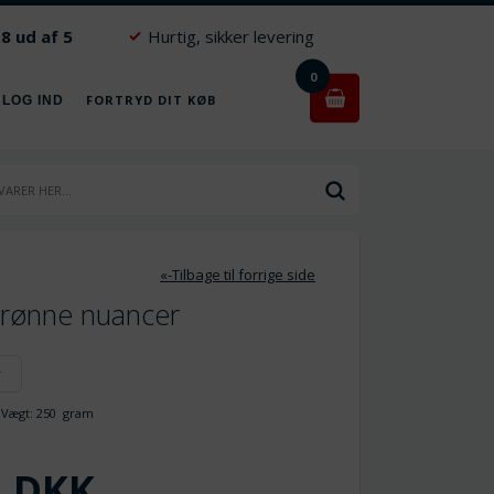
.8 ud af 5
Hurtig, sikker levering
0
FORTRYD DIT KØB
 LOG IND
«-Tilbage til forrige side
Grønne nuancer
r
ægt:
250
gram
DKK