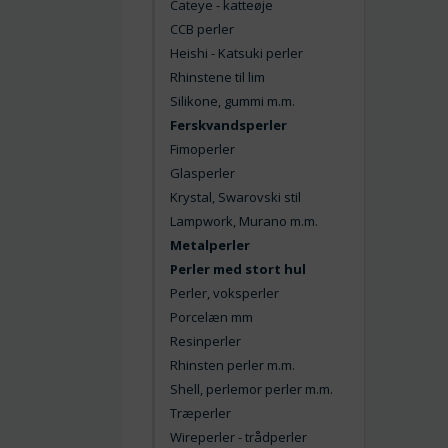
Cateye - katteøje
CCB perler
Heishi - Katsuki perler
Rhinstene til lim
Silikone, gummi m.m.
Ferskvandsperler
Fimoperler
Glasperler
Krystal, Swarovski stil
Lampwork, Murano m.m.
Metalperler
Perler med stort hul
Perler, voksperler
Porcelæn mm
Resinperler
Rhinsten perler m.m.
Shell, perlemor perler m.m.
Træperler
Wireperler - trådperler