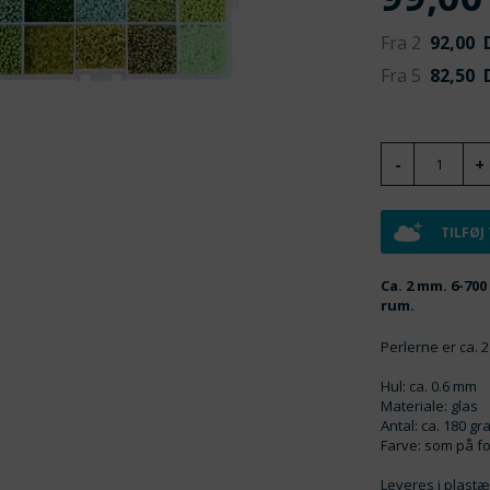
Fra 2
92,00
D
Fra 5
82,50
D
TILFØJ
Ca. 2 mm. 6-700
rum.
Perlerne er ca. 
Hul: ca. 0.6 mm
Materiale: glas
Antal: ca. 180 g
Farve: som på fot
Leveres i plastæ