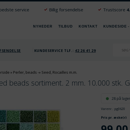
 bedste service
Billig forsendelse
Trustscore
4
NYHEDER
TILBUD
KONTAKT
KUNDESIDE -
FSENDELSE
KUNDESERVICE TLF.:
42 26 41 29
orside
»
Perler, beads
-»
Seed, Rocailles m.m.
ed beads sortiment. 2 mm. 10.000 stk. 
28 på lage
Varenr.:
pg0620
V
Pris pr. æske(r)
99,00