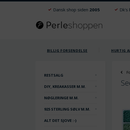
Dansk shop siden
2005
Dk's
BILLIG FORSENDELSE
HURTIG A
F
RESTSALG
Se
DIY, KREAKASSER M.M.
NØGLERINGE M.M.
925 STERLING SØLV M.M.
ALT DET SJOVE :-)