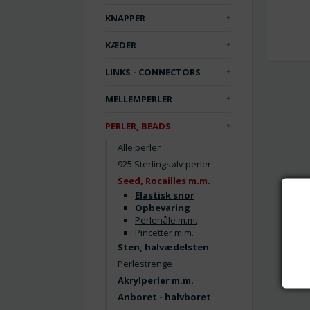
KNAPPER
KÆDER
LINKS - CONNECTORS
MELLEMPERLER
PERLER, BEADS
Alle perler
925 Sterlingsølv perler
Seed, Rocailles m.m.
Elastisk snor
Opbevaring
Perlenåle m.m.
Pincetter m.m.
Sten, halvædelsten
Perlestrenge
Akrylperler m.m.
Anboret - halvboret