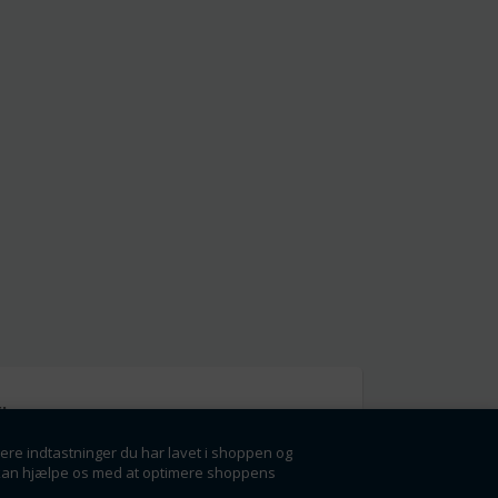
l
gere indtastninger du har lavet i shoppen og
g få rabatter og
der kan hjælpe os med at optimere shoppens
ørste.