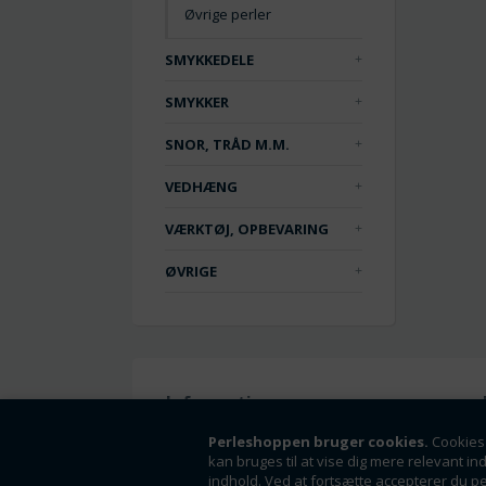
Øvrige perler
SMYKKEDELE
SMYKKER
SNOR, TRÅD M.M.
VEDHÆNG
VÆRKTØJ, OPBEVARING
ØVRIGE
Information
Handelsbetingelser
Perleshoppen bruger cookies.
Cookies 
kan bruges til at vise dig mere relevant in
Om os
indhold. Ved at fortsætte accepterer du p
Fortrydelsesret