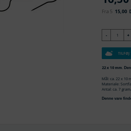
Fra 5
15,00
D
TILFØJ
22 x 10 mm.
Den
Mål: ca. 22 x 10
Materiale: Sortf
Antal: ca. 7 gram/
Denne vare fin