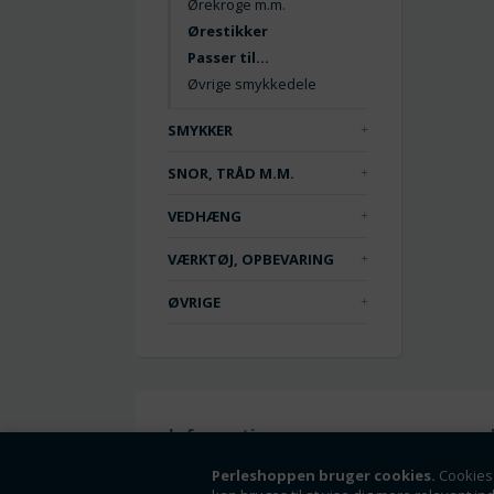
Ørekroge m.m.
Ørestikker
Passer til...
Øvrige smykkedele
SMYKKER
SNOR, TRÅD M.M.
VEDHÆNG
VÆRKTØJ, OPBEVARING
ØVRIGE
Information
Handelsbetingelser
Perleshoppen bruger cookies.
Cookies 