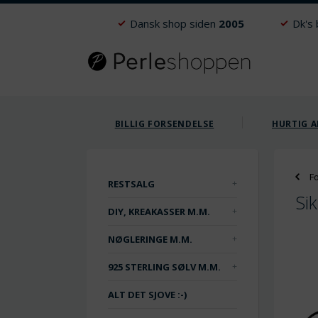
Dansk shop siden
2005
Dk's
BILLIG FORSENDELSE
HURTIG A
F
RESTSALG
Si
DIY, KREAKASSER M.M.
NØGLERINGE M.M.
925 STERLING SØLV M.M.
ALT DET SJOVE :-)