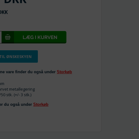
KK
 TIL ØNSKESKYEN
ne vare finder du også under
Storkøb
 mm
arvet metallegering
50 stk. (+/- 3 stk.)
der du også under
Storkøb