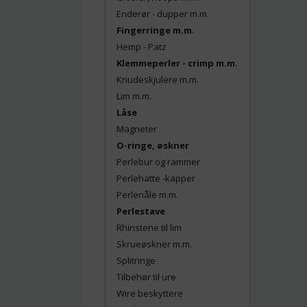
Enderør - dupper m.m.
Fingerringe m.m.
Hemp - Patz
Klemmeperler - crimp m.m.
Knudeskjulere m.m.
Lim m.m.
Låse
Magneter
O-ringe, øskner
Perlebur og rammer
Perlehatte -kapper
Perlenåle m.m.
Perlestave
Rhinstene til lim
Skrueøskner m.m.
Splitringe
Tilbehør til ure
Wire beskyttere