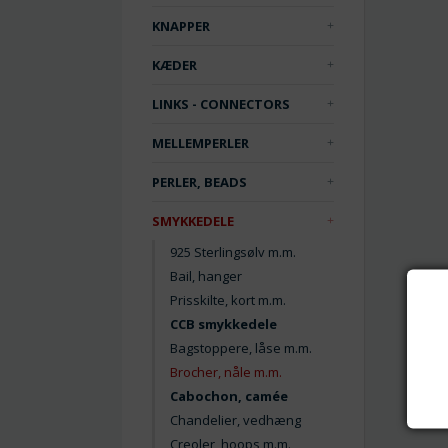
KNAPPER
KÆDER
LINKS - CONNECTORS
MELLEMPERLER
PERLER, BEADS
SMYKKEDELE
925 Sterlingsølv m.m.
Bail, hanger
Prisskilte, kort m.m.
CCB smykkedele
Bagstoppere, låse m.m.
Brocher, nåle m.m.
Cabochon, camée
Chandelier, vedhæng
Creoler, hoops m.m.