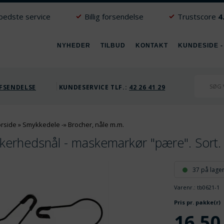
 bedste service
Billig forsendelse
Trustscore
4
NYHEDER
TILBUD
KONTAKT
KUNDESIDE -
FSENDELSE
KUNDESERVICE TLF.:
42 26 41 29
orside
»
Smykkedele
-»
Brocher, nåle m.m.
kkerhedsnål - maskemarkør "pære". Sort.
37 på lage
Varenr.:
tb0621-1
Pris pr. pakke(r)
16,50