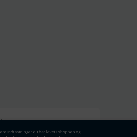
l
gere indtastninger du har lavet i shoppen og
g få rabatter og
ørste.