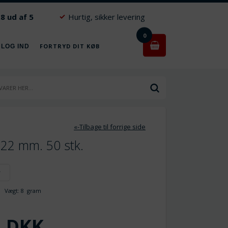
.8 ud af 5
Hurtig, sikker levering
0
FORTRYD DIT KØB
 LOG IND
«-Tilbage til forrige side
 22 mm. 50 stk.
r
Vægt:
8
gram
DKK