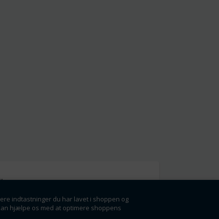
l
gere indtastninger du har lavet i shoppen og
g få rabatter og
der kan hjælpe os med at optimere shoppens
ørste.