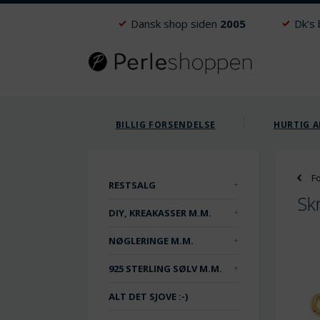
Dansk shop siden
2005
Dk's
BILLIG FORSENDELSE
HURTIG A
F
RESTSALG
Sk
DIY, KREAKASSER M.M.
NØGLERINGE M.M.
925 STERLING SØLV M.M.
ALT DET SJOVE :-)