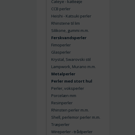
Cateye - katteøje
CCB perler
Heishi - Katsuki perler
Rhinstene til lim
Silikone, gummi m.m.
Ferskvandsperler
Fimoperler
Glasperler
Krystal, Swarovski stil
Lampwork, Murano m.m.
Metalperler
Perler med stort hul
Perler, voksperler
Porcelæn mm
Resinperler
Rhinsten perler m.m.
Shell, perlemor perler m.m.
Træperler
Wireperler - trådperler