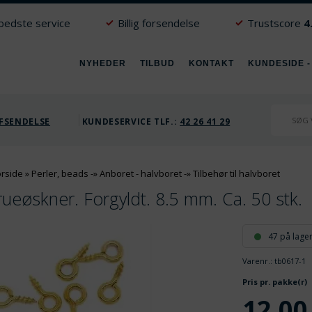
 bedste service
Billig forsendelse
Trustscore
4
NYHEDER
TILBUD
KONTAKT
KUNDESIDE -
FSENDELSE
KUNDESERVICE TLF.:
42 26 41 29
orside
»
Perler, beads
-»
Anboret - halvboret
-»
Tilbehør til halvboret
rueøskner. Forgyldt. 8.5 mm. Ca. 50 stk.
47 på lage
Varenr.:
tb0617-1
Pris pr. pakke(r)
12,00