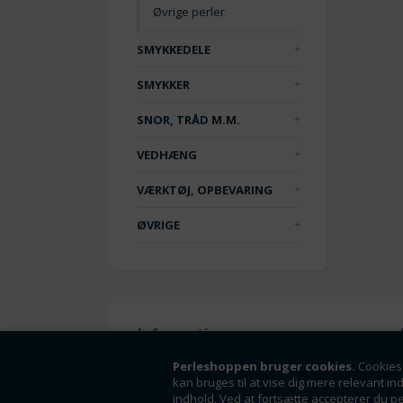
Øvrige perler
SMYKKEDELE
SMYKKER
SNOR, TRÅD M.M.
VEDHÆNG
VÆRKTØJ, OPBEVARING
ØVRIGE
Information
Handelsbetingelser
Perleshoppen bruger cookies.
Cookies 
kan bruges til at vise dig mere relevant in
Om os
indhold. Ved at fortsætte accepterer du p
Fortrydelsesret