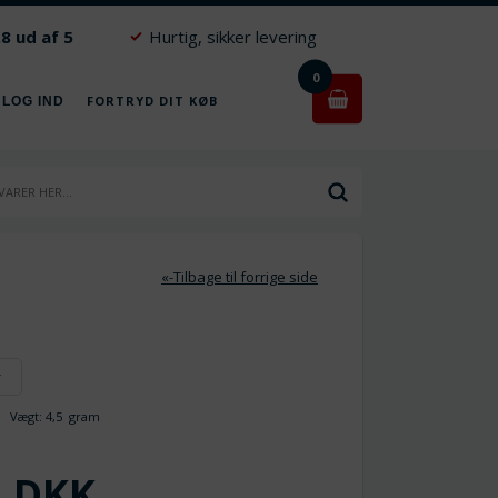
.8 ud af 5
Hurtig, sikker levering
0
FORTRYD DIT KØB
 LOG IND
«-Tilbage til forrige side
r
Vægt:
4,5
gram
DKK