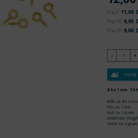
Fra 5
11,00
D
Fra 10
9,95
D
Fra 20
9,00
D
TILFØJ
8.5 x 1 mm. Til
Mål: ca. 8.5 x 4 
Pin: ca. 1 mm
Hul: ca. 1.6 mm
Materiale: forgy
Antal: ca. 4 gram 