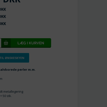
KK
KK
KK
 TIL ØNSKESKYEN
 halvborede perler m.m.
mm
ldt metallegering
= 50 stk.