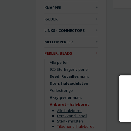
KNAPPER
KÆDER
LINKS - CONNECTORS
MELLEMPERLER
PERLER, BEADS
Alle perler
925 Sterlingsølv perler
Seed, Rocailles m.m.
Sten, halvædelsten
Perlestrenge
Akrylperler m.m.
Anboret - halvboret
Alle halvboret
Ferskvand - shell
Sten - rhinsten
Tilbehør til halvboret