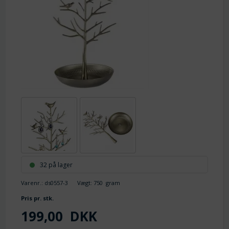
32 på lager
Varenr.:
ds0557-3
Vægt:
750
gram
Pris pr. stk.
199,00
DKK