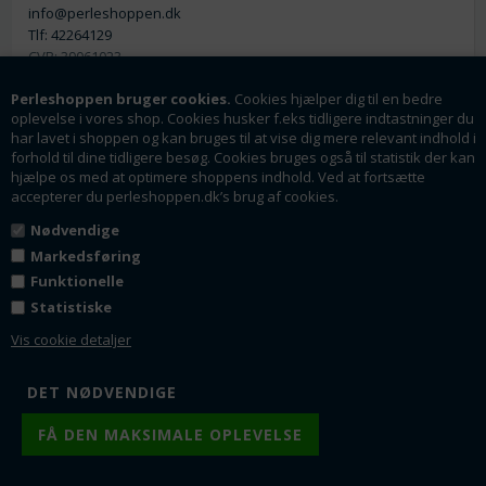
info@perleshoppen.dk
Tlf: 42264129
CVR: 39061023
Perleshoppen bruger cookies.
Cookies hjælper dig til en bedre
oplevelse i vores shop. Cookies husker f.eks tidligere indtastninger du
har lavet i shoppen og kan bruges til at vise dig mere relevant indhold i
forhold til dine tidligere besøg. Cookies bruges også til statistik der kan
hjælpe os med at optimere shoppens indhold. Ved at fortsætte
Nyhedsmail
accepterer du perleshoppen.dk’s brug af cookies.
Tilmeld dig vores nyhedsbrev og få rabatter og
Nødvendige
tilbud som en af de første.
Markedsføring
Funktionelle
Statistiske
Tilmeld
Vis cookie detaljer