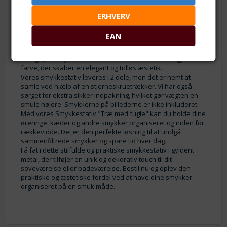
Opbevar dine smykker på en organiseret og stilfuld måde
ERHVERV
med vores smykkestativ Dette smukke smykkestativ er
designet med et unikt træ- og fuglemotiv, der tilføjer en
EAN
charmerende touch til dit værelse.
Stativet måler ca. 32 x 16 cm og har en fod/bakke på ca. 15
cm og 2,5 cm dyb. Det er lavet af massivt metal i en gylden
farve, der skaber en elegant og tidløs æstetik.
Vores smykkestativ leveres i 2 dele, men det er nemt at
samle ved hjælp af en stjerneskruetrækker. Vi har også
sørget for ekstra sikker indpakning, hvilket gør vægten en
smule højere. Smykkerne på billederne er ikke inkluderet.
Med vores Smykkestativ "Træ med fugle" kan du holde dine
øreringe, kæder og andre smykker organiseret og inden for
rækkevidde. Det er den perfekte løsning til at undgå
sammenfiltrede smykker og spare tid hver dag.
Få fat i dette stilfulde og praktiske smykkestativ i gyldent
metal, der tilføjer en unik og dekorativ touch til dit
soveværelse eller badeværelse. Bestil nu og oplev den
praktiske og æstetiske fordel ved at have dine smykker
organiseret på en smuk måde.