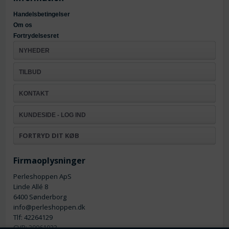
Handelsbetingelser
Om os
Fortrydelsesret
NYHEDER
TILBUD
KONTAKT
KUNDESIDE - LOG IND
FORTRYD DIT KØB
Firmaoplysninger
Perleshoppen ApS
Linde Allé 8
6400 Sønderborg
info@perleshoppen.dk
Tlf: 42264129
CVR: 39061023