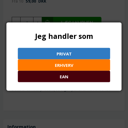
Fra 10
59,00
DKK
Jeg handler som
TILFØJ TIL ØNSKESKYEN
1 streng = ca. 39 perler
PRIVAT
Mål: ca. 10 mm
ERHVERV
Hul: ca. 1 mm
Materiale: Burmesisk rosentræ (imiteret)
EAN
Antal: Ca. 37-41 stk.
Dette er et naturprodukt, så ingen perler er helt ensartet.
Information