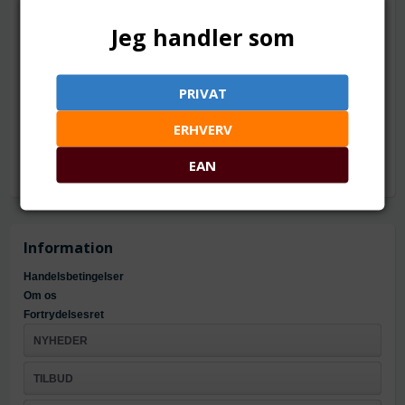
TILFØJ TIL ØNSKESKYEN
Jeg handler som
20 x 18 mm
Mål: ca. 20 x 18 x 2 mm
PRIVAT
Hul: ca. 1.5 mm
Materiale: forgyldt metallegering og emaljelak
ERHVERV
EAN
Information
Handelsbetingelser
Om os
Fortrydelsesret
NYHEDER
TILBUD