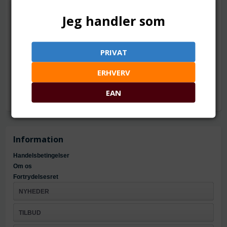
TILFØJ TIL ØNSKESKYEN
Jeg handler som
24 x 12 mm
PRIVAT
Mål: ca. 24 x 12 x 1.5 mm
Hul: ca. 1.4 mm
ERHVERV
Materiale: forgyldt zinklegering
EAN
Information
Handelsbetingelser
Om os
Fortrydelsesret
NYHEDER
TILBUD