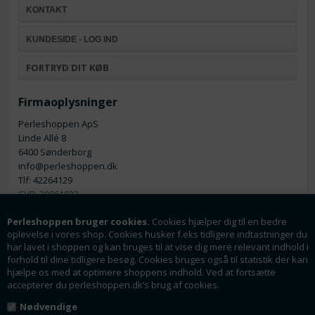
KONTAKT
KUNDESIDE - LOG IND
FORTRYD DIT KØB
Firmaoplysninger
Perleshoppen ApS
Linde Allé 8
6400 Sønderborg
info@perleshoppen.dk
Tlf: 42264129
CVR: 39061023
Perleshoppen bruger cookies.
Cookies hjælper dig til en bedre
oplevelse i vores shop. Cookies husker f.eks tidligere indtastninger du
har lavet i shoppen og kan bruges til at vise dig mere relevant indhold i
forhold til dine tidligere besøg. Cookies bruges også til statistik der kan
hjælpe os med at optimere shoppens indhold. Ved at fortsætte
Nyhedsmail
accepterer du perleshoppen.dk’s brug af cookies.
Tilmeld dig vores nyhedsbrev og få rabatter og
Nødvendige