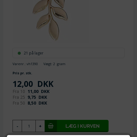
21 på lager
Varenr.:
vh1390
Vægt:
2
gram
Pris pr. stk.
12,00
DKK
Fra 10
11,00
DKK
Fra 25
9,75
DKK
Fra 50
8,50
DKK