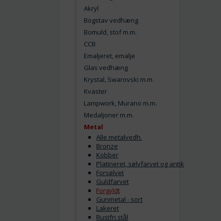
Akryl
Bogstav vedhæng
Bomuld, stof m.m.
CCB
Emaljeret, emalje
Glas vedhæng
Krystal, Swarovski m.m.
Kvaster
Lampwork, Murano m.m.
Medaljoner m.m.
Metal
Alle metalvedh.
Bronze
Kobber
Platineret, sølvfarvet og antik
Forsølvet
Guldfarvet
Forgyldt
Gunmetal - sort
Lakeret
Rustfri stål