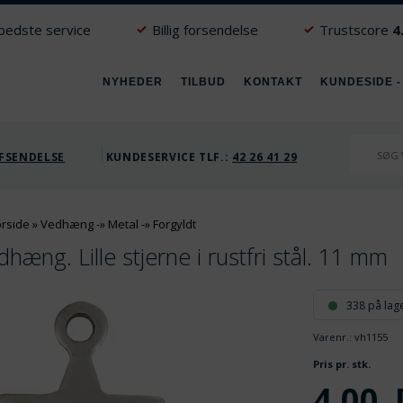
 bedste service
Billig forsendelse
Trustscore
4
NYHEDER
TILBUD
KONTAKT
KUNDESIDE -
FSENDELSE
KUNDESERVICE TLF.:
42 26 41 29
orside
»
Vedhæng
-»
Metal
-»
Forgyldt
hæng. Lille stjerne i rustfri stål. 11 mm
338 på lag
Varenr.:
vh1155
V
Pris pr. stk.
4,00