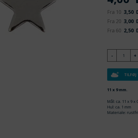
Fra 10
3,50
D
Fra 20
3,00
D
Fra 60
2,50
D
TILFØJ
11 x 9 mm.
Mål: ca. 11 x 9 x
Hul: ca. 1 mm
Materiale: rustfri