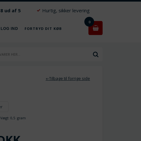
.8 ud af 5
Hurtig, sikker levering
0
FORTRYD DIT KØB
 LOG IND
«-Tilbage til forrige side
er
ægt:
0,5
gram
DKK