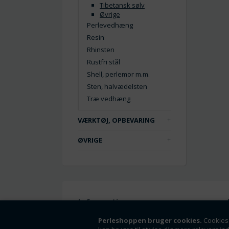
Tibetansk sølv
Øvrige
Perlevedhæng
Resin
Rhinsten
Rustfri stål
Shell, perlemor m.m.
Sten, halvædelsten
Træ vedhæng
VÆRKTØJ, OPBEVARING
ØVRIGE
Information
Handelsbetingelser
Perleshoppen bruger cookies.
Cookies 