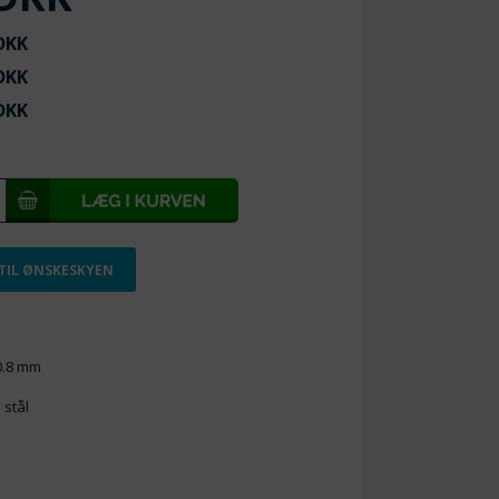
KK
KK
KK
 TIL ØNSKESKYEN
 0.8 mm
 stål