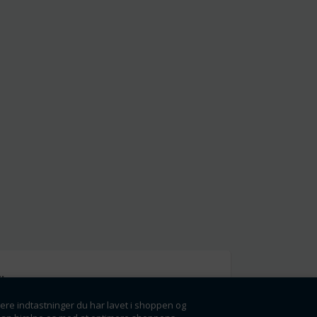
l
gere indtastninger du har lavet i shoppen og
g få rabatter og
ørste.