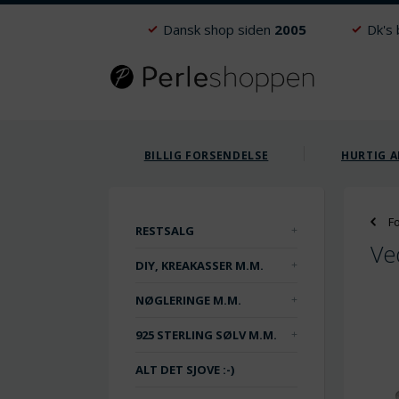
Dansk shop siden
2005
Dk's
BILLIG FORSENDELSE
HURTIG A
F
RESTSALG
Ved
DIY, KREAKASSER M.M.
NØGLERINGE M.M.
925 STERLING SØLV M.M.
ALT DET SJOVE :-)