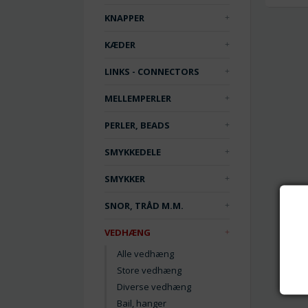
KNAPPER
KÆDER
LINKS - CONNECTORS
MELLEMPERLER
PERLER, BEADS
SMYKKEDELE
SMYKKER
SNOR, TRÅD M.M.
VEDHÆNG
Alle vedhæng
Store vedhæng
Diverse vedhæng
Bail, hanger