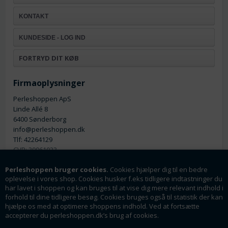
KONTAKT
KUNDESIDE - LOG IND
FORTRYD DIT KØB
Firmaoplysninger
Perleshoppen ApS
Linde Allé 8
6400 Sønderborg
info@perleshoppen.dk
Tlf: 42264129
CVR: 39061023
Perleshoppen bruger cookies.
Cookies hjælper dig til en bedre
oplevelse i vores shop. Cookies husker f.eks tidligere indtastninger du
har lavet i shoppen og kan bruges til at vise dig mere relevant indhold i
forhold til dine tidligere besøg. Cookies bruges også til statistik der kan
hjælpe os med at optimere shoppens indhold. Ved at fortsætte
Nyhedsmail
accepterer du perleshoppen.dk’s brug af cookies.