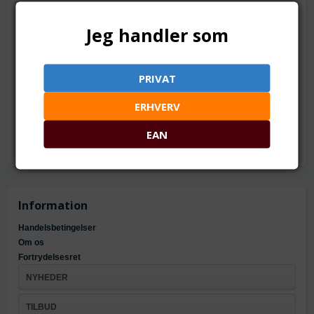
TILFØJ TIL ØNSKESKYEN
Jeg handler som
60 x 21 mm. Med glat bagside
Mål: ca. 60 x 21 x 2 mm
PRIVAT
Hul: ca. 2.2 mm
Materiale: bronze farvet metallegering
ERHVERV
EAN
Information
Handelsbetingelser
Om os
Fortrydelsesret
NYHEDER
TILBUD