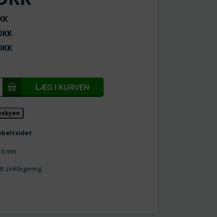
KK
KK
KK
keskyen
bbeltsidet
x 6 mm
dt zinklegering