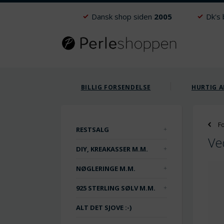
Dansk shop siden
2005
Dk's
BILLIG FORSENDELSE
HURTIG A
F
RESTSALG
Ve
DIY, KREAKASSER M.M.
NØGLERINGE M.M.
925 STERLING SØLV M.M.
ALT DET SJOVE :-)