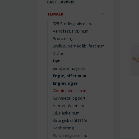
FAST LAVPRIS
TEMAER
925 Sterlingsølv m.m.
Vandfast, PVD m.m.
Bronzeting
Bryllup, barnedåb, fest m.m.
Dråber
Dyr
Emalje, emaljeret
Engle, alfer m.m.
Englevinger
Gothic, skulls m.m.
Gunmetal og sort
Hjerter, Valentine
Jul, Påske m.m.
Kirurgisk stål (316)
Kobberting
Kors, religion m.m.