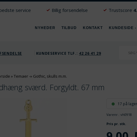
 bedste service
Billig forsendelse
Trustscore
4
NYHEDER
TILBUD
KONTAKT
KUNDESIDE -
FSENDELSE
KUNDESERVICE TLF.:
42 26 41 29
orside
»
Temaer
-»
Gothic, skulls m.m.
dhæng sværd. Forgyldt. 67 mm
17 på lage
Varenr.:
vh0918
V
Pris pr. stk.
9,00