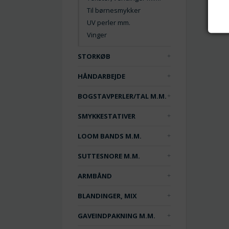
Til børnesmykker
UV perler mm.
Vinger
STORKØB
HÅNDARBEJDE
BOGSTAVPERLER/TAL M.M.
SMYKKESTATIVER
LOOM BANDS M.M.
SUTTESNORE M.M.
ARMBÅND
BLANDINGER, MIX
GAVEINDPAKNING M.M.