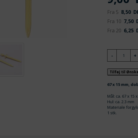
Fra 5
8,50
D
Fra 10
7,50
D
Fra 20
6,25
D
Tilføj til Øns
67 x 15 mm, do
Mål: ca. 67 x 15 
Hul: ca. 2.3 mm
Materiale forgyl
1 stk.