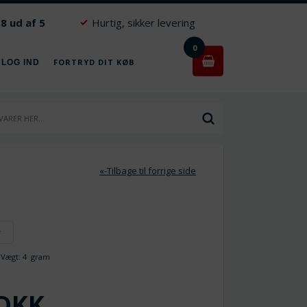
.8 ud af 5
Hurtig, sikker levering
0
FORTRYD DIT KØB
 LOG IND
«-Tilbage til forrige side
r
ægt:
4
gram
DKK