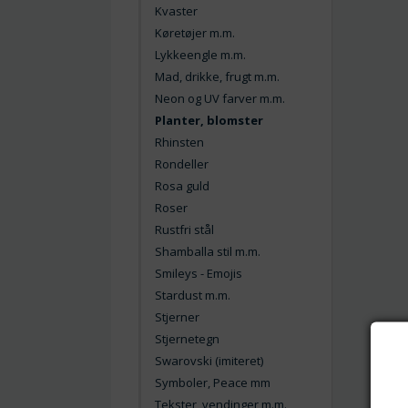
Kvaster
Køretøjer m.m.
Lykkeengle m.m.
Mad, drikke, frugt m.m.
Neon og UV farver m.m.
Planter, blomster
Rhinsten
Rondeller
Rosa guld
Roser
Rustfri stål
Shamballa stil m.m.
Smileys - Emojis
Stardust m.m.
Stjerner
Stjernetegn
Swarovski (imiteret)
Symboler, Peace mm
Tekster, vendinger m.m.