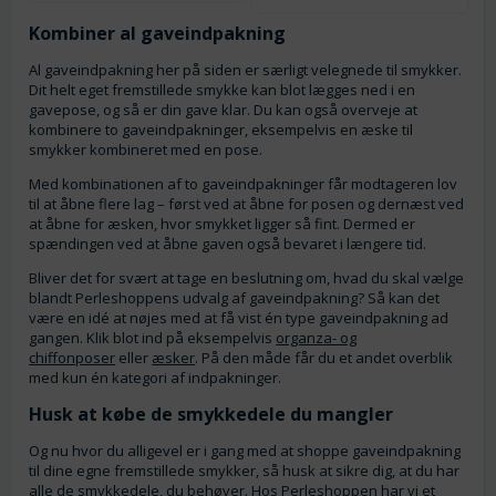
Kombiner al gaveindpakning
Al gaveindpakning her på siden er særligt velegnede til smykker.
Dit helt eget fremstillede smykke kan blot lægges ned i en
gavepose, og så er din gave klar. Du kan også overveje at
kombinere to gaveindpakninger, eksempelvis en æske til
smykker kombineret med en pose.
Med kombinationen af to gaveindpakninger får modtageren lov
til at åbne flere lag – først ved at åbne for posen og dernæst ved
at åbne for æsken, hvor smykket ligger så fint. Dermed er
spændingen ved at åbne gaven også bevaret i længere tid.
Bliver det for svært at tage en beslutning om, hvad du skal vælge
blandt Perleshoppens udvalg af gaveindpakning? Så kan det
være en idé at nøjes med at få vist én type gaveindpakning ad
gangen. Klik blot ind på eksempelvis
organza- og
chiffonposer
eller
æsker
. På den måde får du et andet overblik
med kun én kategori af indpakninger.
Husk at købe de smykkedele du mangler
Og nu hvor du alligevel er i gang med at shoppe gaveindpakning
til dine egne fremstillede smykker, så husk at sikre dig, at du har
alle de smykkedele, du behøver. Hos Perleshoppen har vi et