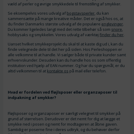
væld af perler og øvrige smykkedele til fremstilling af smykker.
Se eksempelvis vores udvalg af
bogstavsperler
, du kan
sammensætte på mange kreative måder. Det er også hos os, at
du finder Danmarks største udvalg af de populære
englevinger
.
Du kommer ligeledes langt med det rette tilbehør så som
snore
,
hobbysaks og smykkelim. Vores udvalg af værktøj
finder du her
.
Uanset hvilket smykkeprojekt du skal til at kaste dig ud i, kan du
finde velegnede dele til det her på siden. Hos Perleshoppen er
alle velkomne til at handle. Vi sælger både til private kunder samt
erhvervskunder. Desuden kan du handle hos os som offentlig
institution ved hjælp af EAN nummer. Og har du spørgsmål, er du
altid velkommen til at
kontakte os
på mail eller telefon.
Hvad er fordelen ved fløjlsposer eller organzaposer til
indpakning af smykker?
Fløjlsposer og organzaposer er særligt velegnet til smykker på
grund af størrelsen. Derudover er det nemt for dig at lægge et
smykke ned i posen og nemt for modtageren at åbne gaven.
Samtidig er poserne fine i deres udtryk, og du behøver derfor