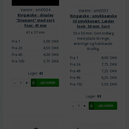
Varenr.: sm0004
Varenr.: sm0551
Ringæske - display
Ringæske - smykkeæske
"Diamant" med sort
til smykkesæt. Læder
foer. 41 mm
look. 50 mm. Sort
41 x 37 mm
50 x 50 mm. Sort indlæg
med plads til ringe,
Fra 1
5,00
DKK
øreringe og halskæde.
Fra 20
4,50
DKK
Kraftig.
Fra 40
4,00
DKK
Fra 1
8,00
DKK
Fra 100
3,75
DKK
Fra 24
7,75
DKK
Fra 48
7,25
DKK
Lager:
42
Fra 96
6,25
DKK
Fra 192
5,50
DKK
Lager:
93