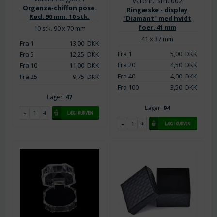
Varenr.: sm0002
Organza-chiffon pose.
Ringæske - display
Rød. 90 mm. 10 stk.
"Diamant" med hvidt
foer. 41 mm
10 stk. 90 x 70 mm
41 x 37 mm
Fra 1
13,00
DKK
Fra 1
5,00
DKK
Fra 5
12,25
DKK
Fra 20
4,50
DKK
Fra 10
11,00
DKK
Fra 40
4,00
DKK
Fra 25
9,75
DKK
Fra 100
3,50
DKK
Lager:
47
Lager:
94