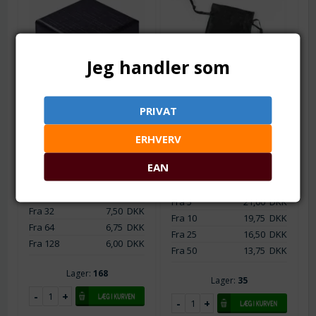
Jeg handler som
Varenr.: org0042-1
Varenr.: sm0550
Satin smykkepose.
PRIVAT
Ringæske -
Blank sort. 90 mm. 10
smykkeæske. Mønstret.
stk.
ERHVERV
50 mm. Sort
90 x 70 mm. Kraftig kvalitet.
50 mm med sort indlæg.
Se detaljer.
EAN
Kraftig med flot mønster.
Fra 1
22,00
DKK
Fra 1
8,00
DKK
Fra 5
21,00
DKK
Fra 32
7,50
DKK
Fra 10
19,75
DKK
Fra 64
6,75
DKK
Fra 25
16,50
DKK
Fra 128
6,00
DKK
Fra 50
13,75
DKK
Lager:
168
Lager:
35