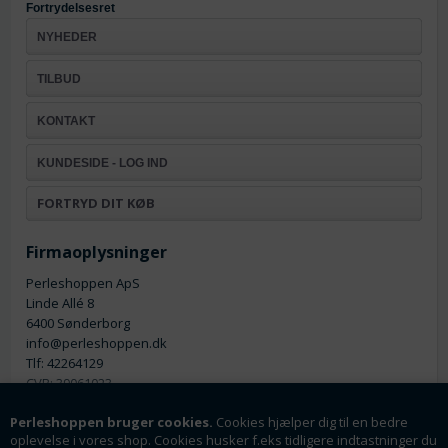
Fortrydelsesret
NYHEDER
TILBUD
KONTAKT
KUNDESIDE - LOG IND
FORTRYD DIT KØB
Firmaoplysninger
Perleshoppen ApS
Linde Allé 8
6400 Sønderborg
info@perleshoppen.dk
Tlf: 42264129
CVR: 39061023
Perleshoppen bruger cookies.
Cookies hjælper dig til en bedre
oplevelse i vores shop. Cookies husker f.eks tidligere indtastninger du