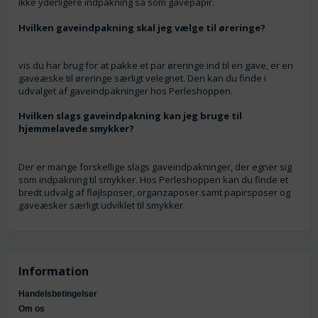
ikke yderligere indpakning så som gavepapir.
Hvilken gaveindpakning skal jeg vælge til øreringe?
vis du har brug for at pakke et par øreringe ind til en gave, er en
gaveæske til øreringe særligt velegnet. Den kan du finde i
udvalget af gaveindpakninger hos Perleshoppen.
Hvilken slags gaveindpakning kan jeg bruge til
hjemmelavede smykker?
Der er mange forskellige slags gaveindpakninger, der egner sig
som indpakning til smykker. Hos Perleshoppen kan du finde et
bredt udvalg af fløjlsposer, organzaposer samt papirsposer og
gaveæsker særligt udviklet til smykker.
Information
Handelsbetingelser
Om os