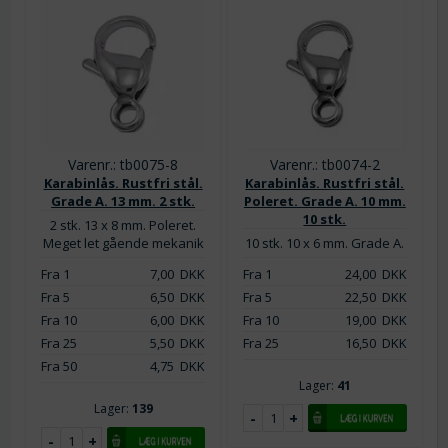
Varenr.: tb0075-8
Varenr.: tb0074-2
Karabinlås. Rustfri stål.
Karabinlås. Rustfri stål.
Grade A. 13 mm. 2 stk.
Poleret. Grade A. 10 mm.
10 stk.
2 stk. 13 x 8 mm. Poleret.
Meget let gående mekanik
10 stk. 10 x 6 mm. Grade A.
Fra 1
7,00
DKK
Fra 1
24,00
DKK
Fra 5
6,50
DKK
Fra 5
22,50
DKK
Fra 10
6,00
DKK
Fra 10
19,00
DKK
Fra 25
5,50
DKK
Fra 25
16,50
DKK
Fra 50
4,75
DKK
Lager:
41
Lager:
139