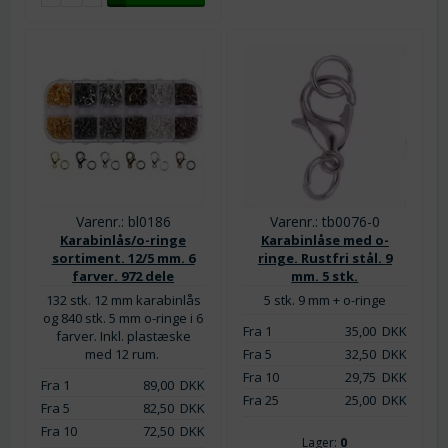
Varenr.: bl0186
Varenr.: tb0076-0
Karabinlås/o-ringe
Karabinlåse med o-
sortiment. 12/5 mm. 6
ringe. Rustfri stål. 9
farver. 972 dele
mm. 5 stk.
132 stk. 12 mm karabinlås
5 stk. 9 mm + o-ringe
og 840 stk. 5 mm o-ringe i 6
Fra 1
35,00
DKK
farver. Inkl. plastæske
med 12 rum.
Fra 5
32,50
DKK
Fra 10
29,75
DKK
Fra 1
89,00
DKK
Fra 25
25,00
DKK
Fra 5
82,50
DKK
Fra 10
72,50
DKK
Lager:
0