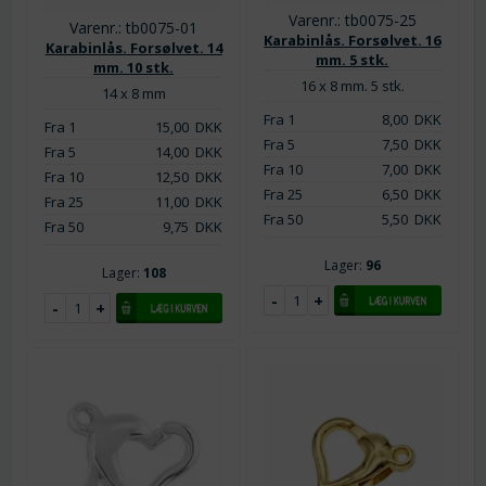
Varenr.: tb0075-25
Varenr.: tb0075-01
Karabinlås. Forsølvet. 16
Karabinlås. Forsølvet. 14
mm. 5 stk.
mm. 10 stk.
16 x 8 mm. 5 stk.
14 x 8 mm
Fra 1
8,00
DKK
Fra 1
15,00
DKK
Fra 5
7,50
DKK
Fra 5
14,00
DKK
Fra 10
7,00
DKK
Fra 10
12,50
DKK
Fra 25
6,50
DKK
Fra 25
11,00
DKK
Fra 50
5,50
DKK
Fra 50
9,75
DKK
Lager:
96
Lager:
108