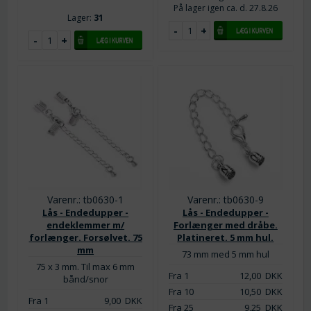
På lager igen ca. d. 27.8.26
Lager:
31
Varenr.: tb0630-1
Varenr.: tb0630-9
Lås - Endedupper -
Lås - Endedupper -
endeklemmer m/
Forlænger med dråbe.
forlænger. Forsølvet. 75
Platineret. 5 mm hul.
mm
73 mm med 5 mm hul
75 x 3 mm. Til max 6 mm
Fra 1
12,00
DKK
bånd/snor
Fra 10
10,50
DKK
Fra 1
9,00
DKK
Fra 25
9,25
DKK