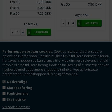
Fra 10
8,50
DKK
Fra 50
7,50
DKK
Fra 25
8,00
DKK
Fra 50
7,25
DKK
Lager:
150
Lager:
74
SPAR
Perleshoppen bruger cookies.
Cookies hjælper dig til en bedre
63%
oplevelse i vores shop. Cookies husker f.eks tidligere indtastninger du
har lavet i shoppen og kan bruges til at vise dig mere relevant indhold i
forhold til dine tidligere besøg. Cookies bruges også til statistik der kan
hjælpe os med at optimere shoppens indhold. Ved at fortsætte
accepterer du perleshoppen.dk’s brug af cookies.
Nødvendige
Markedsføring
Varenr.: tb0631-0
Varenr.: tb0630-3
Lås - Endedupper m/
Funktionelle
Lås - Endedupper -
forlænger. Platineret
Forlænger med dråbe.
Statistiske
messing. 62 mm
Platineret. 72 mm
Vis cookie detaljer
3.5 mm hul. Kraftig kvalitet
3 mm hul