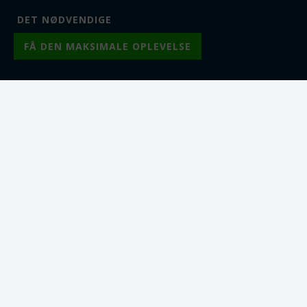
Fra 1
7,00
DKK
Fra 1
3,00
DKK
Fra 10
6,50
DKK
Fra 25
6,00
DKK
Lager:
7
Fra 50
5,25
DKK
Fra 100
4,50
DKK
Lager:
57
Varenr.: tb0630-7
Lås -
Endedupper/forlænger