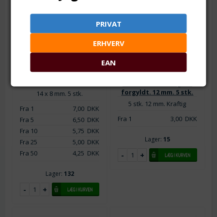
PRIVAT
ERHVERV
EAN
Varenr.: tb0075-02
Karabinlås. Platineret.
Varenr.: tb0075-13
14 mm. 5 stk.
Karabinlås. Rosa guld
forgyldt. 12 mm. 5 stk.
14 x 8 mm. 5 stk.
5 stk. 12 mm. Kraftig
Fra 1
7,00
DKK
Fra 1
3,00
DKK
Fra 5
6,50
DKK
Fra 10
5,75
DKK
Lager:
15
Fra 25
5,00
DKK
Fra 50
4,25
DKK
Lager:
132