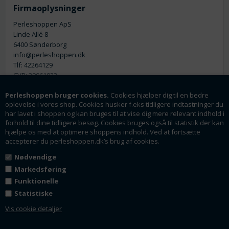
Firmaoplysninger
Perleshoppen ApS
Linde Allé 8
6400 Sønderborg
info@perleshoppen.dk
Tlf: 42264129
CVR: 39061023
Perleshoppen bruger cookies.
Cookies hjælper dig til en bedre
oplevelse i vores shop. Cookies husker f.eks tidligere indtastninger du
har lavet i shoppen og kan bruges til at vise dig mere relevant indhold i
forhold til dine tidligere besøg. Cookies bruges også til statistik der kan
hjælpe os med at optimere shoppens indhold. Ved at fortsætte
Nyhedsmail
accepterer du perleshoppen.dk’s brug af cookies.
Tilmeld dig vores nyhedsbrev og få rabatter og
Nødvendige
tilbud som en af de første.
Markedsføring
Funktionelle
Statistiske
Tilmeld
Vis cookie detaljer