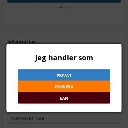
Information
Handelsbetingelser
Jeg handler som
Om os
Fortrydelsesret
NYHEDER
PRIVAT
TILBUD
ERHVERV
KONTAKT
EAN
KUNDESIDE - LOG IND
FORTRYD DIT KØB