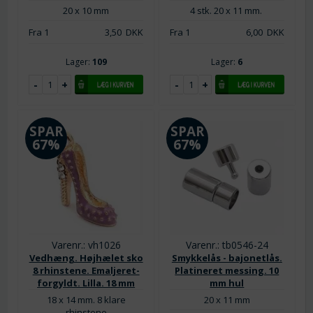
20 x 10 mm
4 stk. 20 x 11 mm.
Fra 1
3,50
DKK
Fra 1
6,00
DKK
Lager:
109
Lager:
6
SPAR
SPAR
67%
67%
Varenr.: vh1026
Varenr.: tb0546-24
Vedhæng. Højhælet sko
Smykkelås - bajonetlås.
8 rhinstene. Emaljeret-
Platineret messing. 10
forgyldt. Lilla. 18 mm
mm hul
18 x 14 mm. 8 klare
20 x 11 mm
rhinstene