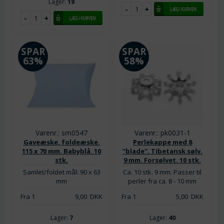
Lager:
19
SPAR
SPAR
63%
58%
Varenr.: sm0547
Varenr.: pk0031-1
Gaveæske, foldeæske.
Perlekappe med 8
115 x 70 mm. Babyblå. 10
"blade". Tibetansk sølv.
stk.
9 mm. Forsølvet. 10 stk.
Samlet/foldet mål: 90 x 63
Ca. 10 stk. 9 mm. Passer til
mm
perler fra ca. 8 - 10 mm
Fra 1
9,00
DKK
Fra 1
5,00
DKK
Lager:
7
Lager:
40