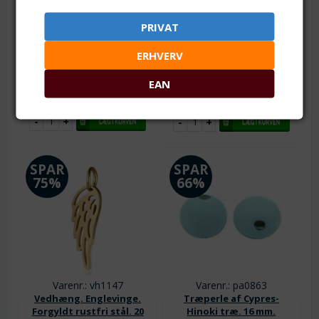
Kuglekæde. Rustfri stål
Vedhæng kors.
(304). 8 mm. Pr. meter
Forsølvet og emaljeret.
PRIVAT
Hvid
Pr. meter. Loddet. Lås til
kæden finder du
HER
30 x 18 mm. 3D effekt
ERHVERV
Fra 1
19,00
DKK
Fra 1
1,50
DKK
EAN
Lager:
2
Lager:
101
SPAR
SPAR
75%
66%
Varenr.: vh1147
Varenr.: pa0863
Vedhæng. Englevinge.
Træperle af Cypres-
Forgyldt rustfri stål. 20
Hinoki træ. 16 mm.