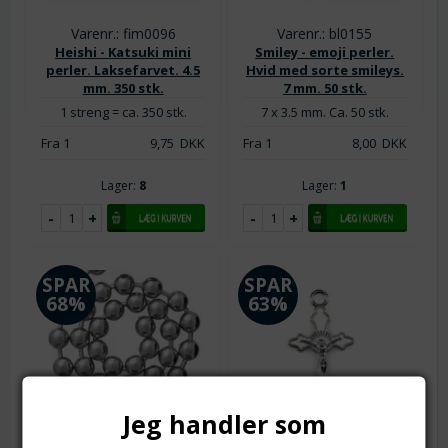
Varenr.: fim0096
Varenr.: bl0155
Heishi - Katsuki mini
Smiley - emoji perler.
perler. Laksefarvet. 4.5
Hvid med sorte smileys.
mm. 350 stk.
7 mm. 50 stk.
1 streng = ca. 350 stk.
7 x 3.5 mm. Ca. 50 stk.
Fra 1
9,75
DKK
Fra 1
8,00
DKK
Lager:
8
Lager:
1
SPAR
SPAR
68%
63%
Jeg handler som
Varenr.: mk0518
Varenr.: vh0716