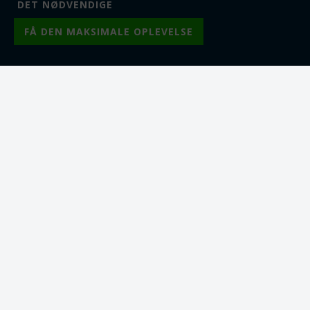
SPAR
SPAR
57%
50%
Varenr.: tb0546-19
Varenr.: rs0151
Smykkelås - bajonetlås.
Englevinger. Antik
Gunmetal. 7 mm hul
Bronze look. 21mm. 10
20 mm. 7 mm hul
stk.
10 stk. 21 x 7 mm. REST
Fra 1
4,00
DKK
Fra 1
6,00
DKK
Lager:
114
Lager:
32