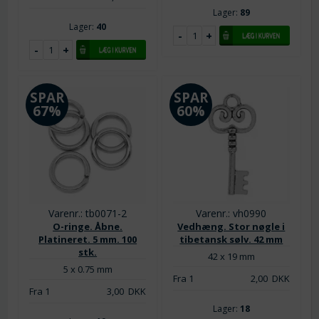
Lager:
89
Lager:
40
SPAR
SPAR
67%
60%
Varenr.: tb0071-2
Varenr.: vh0990
O-ringe. Åbne.
Vedhæng. Stor nøgle i
Platineret. 5 mm. 100
tibetansk sølv. 42 mm
stk.
42 x 19 mm
5 x 0.75 mm
Fra 1
2,00
DKK
Fra 1
3,00
DKK
Lager:
18