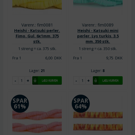
Varenr.: fim0081
Varenr.: fim0089
Heishi - Katsuki perler.
Heishi - Katsuki mini
Fimo. Gul. 6x1mm. 375
perler. Lys turkis. 3.5
stk.
mm. 350 stk.
1 streng = ca. 375 stk.
1 streng = ca. 350 stk.
Fra 1
6,00
DKK
Fra 1
9,75
DKK
Lager:
21
Lager:
8
SPAR
SPAR
61%
64%