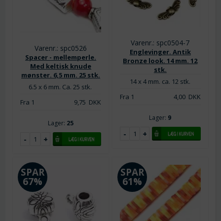
Varenr.: spc0504-7
Varenr.: spc0526
Englevinger. Antik
Spacer - mellemperle.
Bronze look. 14 mm. 12
Med keltisk knude
stk.
mønster. 6,5 mm. 25 stk.
14 x 4 mm. ca. 12 stk.
6.5 x 6 mm. Ca. 25 stk.
Fra 1
4,00
DKK
Fra 1
9,75
DKK
Lager:
9
Lager:
25
SPAR
SPAR
67%
61%