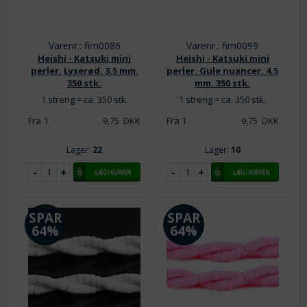
Varenr.: fim0086
Varenr.: fim0099
Heishi - Katsuki mini
Heishi - Katsuki mini
perler. Lyserød. 3.5 mm.
perler. Gule nuancer. 4.5
350 stk.
mm. 350 stk.
1 streng = ca. 350 stk.
1 streng = ca. 350 stk.
Fra 1
9,75
DKK
Fra 1
9,75
DKK
Lager:
22
Lager:
10
SPAR
SPAR
64%
64%