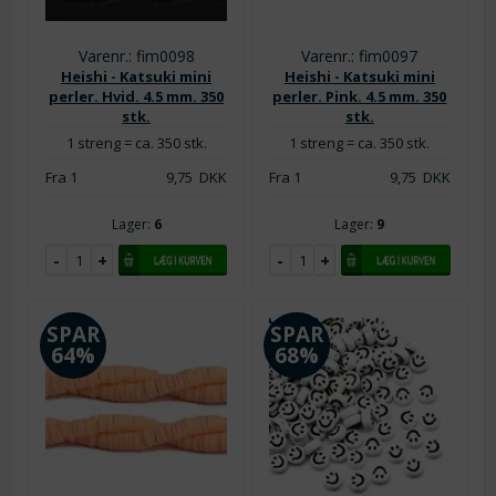
Varenr.: fim0098
Varenr.: fim0097
Heishi - Katsuki mini
Heishi - Katsuki mini
perler. Hvid. 4.5 mm. 350
perler. Pink. 4.5 mm. 350
stk.
stk.
1 streng = ca. 350 stk.
1 streng = ca. 350 stk.
Fra 1
9,75
DKK
Fra 1
9,75
DKK
Lager:
6
Lager:
9
SPAR
SPAR
64%
68%