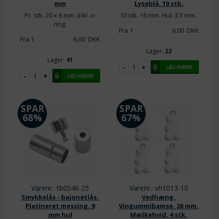
mm
Lyseblå. 10 stk.
Pr. stk. 20 x 6 mm. Inkl. o-
10 stk. 16 mm. Hul: 3.5 mm.
ring.
Fra 1
6,00
DKK
Fra 1
6,00
DKK
Lager:
22
Lager:
41
SPAR
SPAR
68%
67%
Varenr.: tb0546-25
Varenr.: vh1013-10
Smykkelås - bajonetlås.
Vedhæng.
Platineret messing. 9
Vingummibamse. 20 mm.
mm hul
Mælkehvid. 4 stk.