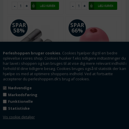
SPAR
SPAR
58%
66%
Perleshoppen bruger cookies.
Cookies hjælper dig til en bedre
oplevelse i vores shop. Cookies husker f.eks tidligere indtastninger du
har lavet i shoppen og kan bruges til at vise dig mere relevant indhold i
forhold til dine tidligere besøg. Cookies bruges også til statistik der kan
Varenr.: tb0546-20
Varenr.: pa0861
hjælpe os med at optimere shoppens indhold. Ved at fortsætte
Smykkelås - bajonetlås.
Træperle af Cypres-
accepterer du perleshoppen.dk’s brug af cookies.
Gunmetal. 8 mm hul
Hinoki træ. 16 mm. Pink.
20 x 9 mm. Hul: 8 mm
10 stk.
Nødvendige
10 stk. 16 mm. Hul: 3.5 mm
Markedsføring
Fra 1
4,00
DKK
Funktionelle
Fra 1
6,00
DKK
Lager:
38
Statistiske
Lager:
6
Vis cookie detaljer