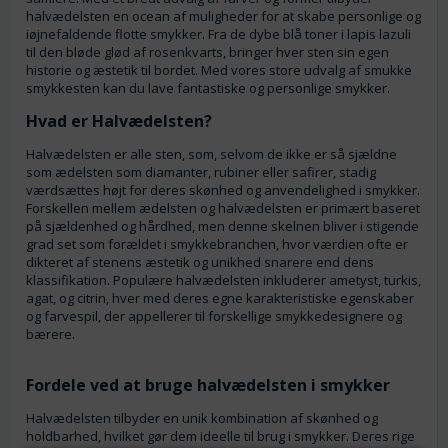
halvædelsten en ocean af muligheder for at skabe personlige og
iøjnefaldende flotte smykker. Fra de dybe blå toner i lapis lazuli
til den bløde glød af rosenkvarts, bringer hver sten sin egen
historie og æstetik til bordet. Med vores store udvalg af smukke
smykkesten kan du lave fantastiske og personlige smykker.
Hvad er Halvædelsten?
Halvædelsten er alle sten, som, selvom de ikke er så sjældne
som ædelsten som diamanter, rubiner eller safirer, stadig
værdsættes højt for deres skønhed og anvendelighed i smykker.
Forskellen mellem ædelsten og halvædelsten er primært baseret
på sjældenhed og hårdhed, men denne skelnen bliver i stigende
grad set som forældet i smykkebranchen, hvor værdien ofte er
dikteret af stenens æstetik og unikhed snarere end dens
klassifikation. Populære halvædelsten inkluderer ametyst, turkis,
agat, og citrin, hver med deres egne karakteristiske egenskaber
og farvespil, der appellerer til forskellige smykkedesignere og
bærere.
Fordele ved at bruge halvædelsten i smykker
Halvædelsten tilbyder en unik kombination af skønhed og
holdbarhed, hvilket gør dem ideelle til brug i smykker. Deres rige