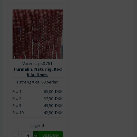
Varenr.: ps0761
Turmalin. Naturlig. Rød
lilla. 6 mm.
1 streng = ca. 60 perler.
Fra 1
65,00
DKK
Fra 2
57,50
DKK
Fra 5
49,50
DKK
Fra 10
42,50
DKK
Lager:
3