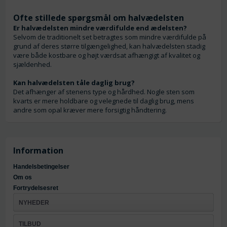
Ofte stillede spørgsmål om halvædelsten
Er halvædelsten mindre værdifulde end ædelsten?
Selvom de traditionelt set betragtes som mindre værdifulde på
grund af deres større tilgængelighed, kan halvædelsten stadig
være både kostbare og højt værdsat afhængigt af kvalitet og
sjældenhed.
Kan halvædelsten tåle daglig brug?
Det afhænger af stenens type og hårdhed. Nogle sten som
kvarts er mere holdbare og velegnede til daglig brug, mens
andre som opal kræver mere forsigtig håndtering.
Information
Handelsbetingelser
Om os
Fortrydelsesret
NYHEDER
TILBUD