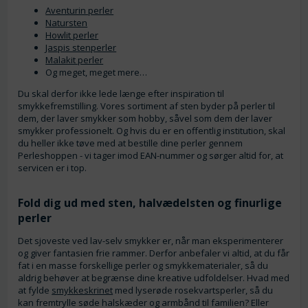
Aventurin perler
Natursten
Howlit perler
Jaspis stenperler
Malakit perler
Og meget, meget mere…
Du skal derfor ikke lede længe efter inspiration til
smykkefremstilling. Vores sortiment af sten byder på perler til
dem, der laver smykker som hobby, såvel som dem der laver
smykker professionelt. Og hvis du er en offentlig institution, skal
du heller ikke tøve med at bestille dine perler gennem
Perleshoppen - vi tager imod EAN-nummer og sørger altid for, at
servicen er i top.
Fold dig ud med sten, halvædelsten og finurlige
perler
Det sjoveste ved lav-selv smykker er, når man eksperimenterer
og giver fantasien frie rammer. Derfor anbefaler vi altid, at du får
fat i en masse forskellige perler og smykkematerialer, så du
aldrig behøver at begrænse dine kreative udfoldelser. Hvad med
at fylde
smykkeskrinet
med lyserøde rosekvartsperler, så du
kan fremtrylle søde halskæder og armbånd til familien? Eller