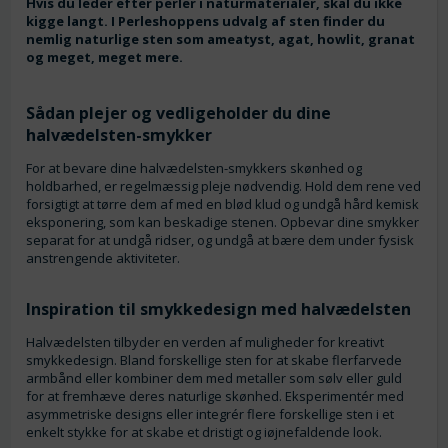
Hvis du leder efter perler i naturmaterialer, skal du ikke
kigge langt. I Perleshoppens udvalg af sten finder du
nemlig naturlige sten som ameatyst, agat, howlit, granat
og meget, meget mere.
Sådan plejer og vedligeholder du dine
halvædelsten-smykker
For at bevare dine halvædelsten-smykkers skønhed og
holdbarhed, er regelmæssig pleje nødvendig. Hold dem rene ved
forsigtigt at tørre dem af med en blød klud og undgå hård kemisk
eksponering, som kan beskadige stenen. Opbevar dine smykker
separat for at undgå ridser, og undgå at bære dem under fysisk
anstrengende aktiviteter.
Inspiration til smykkedesign med halvædelsten
Halvædelsten tilbyder en verden af muligheder for kreativt
smykkedesign. Bland forskellige sten for at skabe flerfarvede
armbånd eller kombiner dem med metaller som sølv eller guld
for at fremhæve deres naturlige skønhed. Eksperimentér med
asymmetriske designs eller integrér flere forskellige sten i et
enkelt stykke for at skabe et dristigt og iøjnefaldende look.