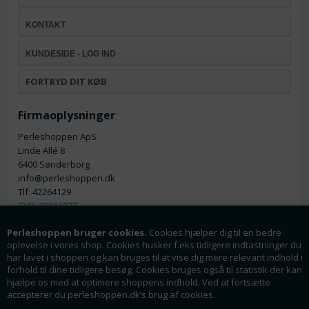
KONTAKT
KUNDESIDE - LOG IND
FORTRYD DIT KØB
Firmaoplysninger
Perleshoppen ApS
Linde Allé 8
6400 Sønderborg
info@perleshoppen.dk
Tlf: 42264129
CVR: 39061023
Perleshoppen bruger cookies.
Cookies hjælper dig til en bedre
oplevelse i vores shop. Cookies husker f.eks tidligere indtastninger du
har lavet i shoppen og kan bruges til at vise dig mere relevant indhold i
forhold til dine tidligere besøg. Cookies bruges også til statistik der kan
hjælpe os med at optimere shoppens indhold. Ved at fortsætte
Nyhedsmail
accepterer du perleshoppen.dk’s brug af cookies.