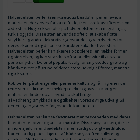
Halvædelsten perler (semi-precious beads) er
perler
lavet af
materialer, der anses for værdifulde, men ikke klassificeres som
ædelsten. Nogle eksempler på halvædelsten er ametyst, agat,
turkis og jade. Disse sten anvendes ofte til at skabe flotte
smykker og andre dekorative genstande, og værdsættes for
deres skønhed og de unikke karakteristika for hver sten.
Halvædelsten perler kan skæres og poleres i en række former
og størrelser, og kan strækkes på snor eller wire til at skabe
perle smykker. De er et populært valg for smykkedesignere og
håndværkere på grund af deres store udvalg af farver, mønstre
og teksturer.
Køb perler på strenge eller perler enkeltvis og få fingrene i de
rette sten til dit næste smykkeprojekt. Og hvis du mangler
materialer, finder du alt, hvad du skal bruge
af
vedhæng
,
smykkedele
og
tilbehør
i vores øvrige udvalg. Så
der er ingen grænser for, hvad du kan udrette.
Halvædelsten har længe fascineret menneskeheden med deres
blændende farver og unikke mønstre. Disse smykkesten, der er
mindre sjældne end ædelsten, men stadig utroligt værdifulde,
har en særlig plads i hjertet af både smykkefremstillere og
samlere. Med et bredt udvalg af farver og former tilbyder