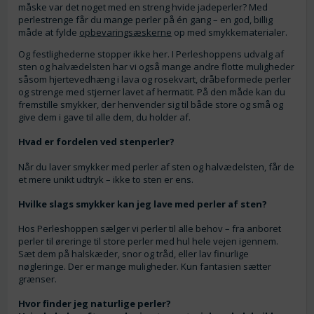
måske var det noget med en streng hvide jadeperler? Med
perlestrenge får du mange perler på én gang – en god, billig
måde at fylde
opbevaringsæskerne
op med smykkematerialer.
Og festlighederne stopper ikke her. I Perleshoppens udvalg af
sten og halvædelsten har vi også mange andre flotte muligheder
såsom hjertevedhæng i lava og rosekvart, dråbeformede perler
og strenge med stjerner lavet af hermatit. På den måde kan du
fremstille smykker, der henvender sig til både store og små og
give dem i gave til alle dem, du holder af.
Hvad er fordelen ved stenperler?
Når du laver smykker med perler af sten og halvædelsten, får de
et mere unikt udtryk – ikke to sten er ens.
Hvilke slags smykker kan jeg lave med perler af sten?
Hos Perleshoppen sælger vi perler til alle behov – fra anboret
perler til øreringe til store perler med hul hele vejen igennem.
Sæt dem på halskæder, snor og tråd, eller lav finurlige
nøgleringe. Der er mange muligheder. Kun fantasien sætter
grænser.
Hvor finder jeg naturlige perler?