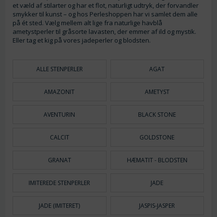
et væld af stilarter og har et flot, naturligt udtryk, der forvandler
smykker til kunst – og hos Perleshoppen har vi samlet dem alle
på ét sted. Vælg mellem alt lige fra naturlige havblå
ametystperler til gråsorte lavasten, der emmer af ild og mystik.
Eller tag et kig på vores jadeperler og blodsten.
ALLE STENPERLER
AGAT
AMAZONIT
AMETYST
AVENTURIN
BLACK STONE
CALCIT
GOLDSTONE
GRANAT
HÆMATIT - BLODSTEN
IMITEREDE STENPERLER
JADE
JADE (IMITERET)
JASPIS-JASPER