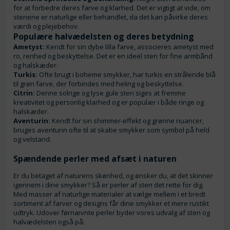
for at forbedre deres farve og klarhed. Det er vigtigt at vide, om
stenene er naturlige eller behandlet, da det kan påvirke deres
værdi og plejebehov.
Populære halvædelsten og deres betydning
Ametyst:
Kendt for sin dybe lilla farve, associeres ametyst med
ro, renhed og beskyttelse. Det er en ideel sten for fine armbånd
og halskæder.
Turkis:
Ofte brugt i boheme smykker, har turkis en strålende blå
til grøn farve, der forbindes med heling og beskyttelse.
Citrin:
Denne solrige og lyse gule sten siges at fremme
kreativitet og personlig klarhed og er populær i både ringe og
halskæder.
Aventurin:
Kendt for sin shimmer-effekt og grønne nuancer,
bruges aventurin ofte til at skabe smykker som symbol på held
og velstand.
Spændende perler med afsæt i naturen
Er du betaget af naturens skønhed, og ønsker du, at det skinner
igennem i dine smykker? Så er perler af sten det rette for dig.
Med masser af naturlige materialer at vælge mellem i et bredt
sortiment af farver og designs får dine smykker et mere rustikt
udtryk. Udover førnævnte perler byder vores udvalg af sten og
halvædelsten også på: