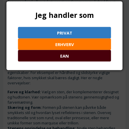
farver og forskellige teksturer giver designere mulighed for at
skabe smukke smykkesten-smykker, der kan tilpasse sig enhver
stil eller anledning. Mange halvædelsten har også en særlig
Jeg handler som
betydning og antages at bære helbredende egenskaber, hvilket
tilføjer en ekstra dimension af værdi for bæreren. Derudover er
halvædelsten generelt mere overkommelige end ædelsten,
PRIVAT
hvilket gør dem tilgængelige for et bredere publikum og tillader
en større kreativ frihed i designprocessen.
ERHVERV
Guide til valg af halvædelsten
EAN
Når du vælger halvædelsten til dine smykker, er det vigtigt at
overveje både den æstetiske appel og stenens praktiske
egenskaber. For eksempel er hårdhed og slidstyrke vigtige
faktorer, hvis smykket skal bæres dagligt. Her er nogle
overvejelser:
Farve og klarhed:
Vælg en sten, der komplementerer designet
og hudtonen. Vær opmærksom på stenens gennemsigtighed og
farvemætning.
Skæring og form:
Formen på stenen kan påvirke både
smykkets stil og hvordan lyset reflekteres i stenen. Overvej
traditionelle snit som rund, oval eller prinsesse, eller mere
unikke former som marquise eller trillion.
Stenens oprindelse og behandling:
Nogle sten behandles