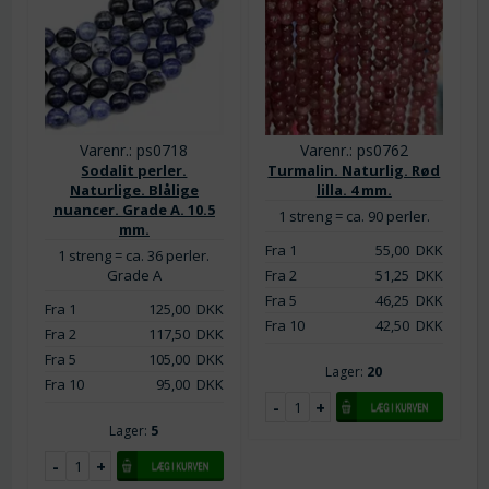
Varenr.: ps0718
Varenr.: ps0762
Sodalit perler.
Turmalin. Naturlig. Rød
Naturlige. Blålige
lilla. 4 mm.
nuancer. Grade A. 10.5
1 streng = ca. 90 perler.
mm.
Fra 1
55,00
DKK
1 streng = ca. 36 perler.
Grade A
Fra 2
51,25
DKK
Fra 5
46,25
DKK
Fra 1
125,00
DKK
Fra 10
42,50
DKK
Fra 2
117,50
DKK
Fra 5
105,00
DKK
Lager:
20
Fra 10
95,00
DKK
Lager:
5