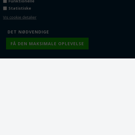
Funktionelle
grøn. Grade AA. 10 mm
Mellem grøn. 6.5 mm. 1
streng
Statistiske
1 streng = ca. 19 perler.
Stort set ensfarvede.
1 streng = ca. 60 perler.
Vis cookie detaljer
Grade A. Stort set
Fra 1
49,00
DKK
ensfarvede
Fra 2
45,00
DKK
Fra 1
37,00
DKK
Fra 5
42,00
DKK
Fra 2
35,00
DKK
Fra 10
38,50
DKK
Fra 5
29,00
DKK
Fra 10
25,00
DKK
Lager:
27
Lager:
4