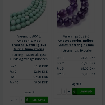
Varenr.: ps0612
Varenr.: ps0582-0
Amazonit. Mat-
Ametyst perler. Indigo-
frosted. Naturlig. Lys
violet. 1 streng. 10 mm
turkis. 8 mm streng
1 streng = ca. 19 perler
1 streng = ca. 50 stk. Lyse
Fra 1
75,00
DKK
Turkis og hvidlige nuancer.
Fra 2
70,00
DKK
Fra 1
67,00
DKK
Fra 5
65,00
DKK
Fra 2
62,50
DKK
Fra 10
55,00
DKK
Fra 5
57,50
DKK
Fra 10
49,00
DKK
Lager:
5
Lager:
4