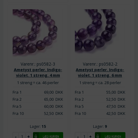
Varenr.: ps0582-3
Varenr.: ps0582-2
Ametyst perler. Indigo-
Ametyst perler. Indigo-
violet. 1 streng. 4 mm
violet. 1 streng. 6 mm
1 streng = ca. 46 perler
1 streng = ca. 28 perler
Fra 1
69,00
DKK
Fra 1
55,00
DKK
Fra 2
65,00
DKK
Fra 2
52,50
DKK
Fra 5
60,00
DKK
Fra 5
47,50
DKK
Fra 10
52,50
DKK
Fra 10
42,50
DKK
Lager:
15
Lager:
9