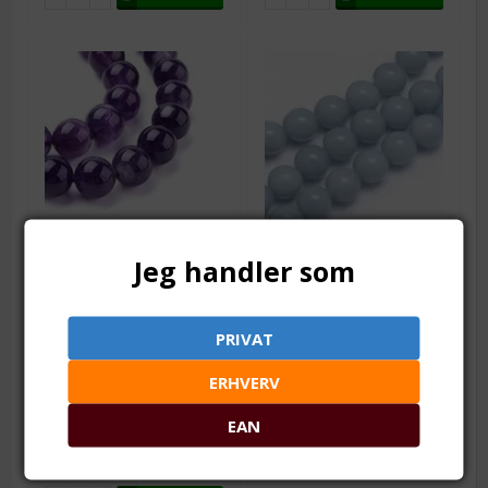
Varenr.: ps0582-1
Varenr.: ps0654
Jeg handler som
Ametyst perler. Indigo-
Angelit - Englesten.
violet. 1 streng. 8 mm
Naturlig. Lyseblå. 4 mm
streng
1 streng = ca. 25 perler
1 streng = ca. 100-104
PRIVAT
Fra 1
65,00
DKK
perler
Fra 2
61,00
DKK
ERHVERV
Fra 1
169,00
DKK
Fra 5
55,00
DKK
Fra 2
160,00
DKK
Fra 10
47,50
DKK
EAN
Fra 5
148,75
DKK
Fra 10
125,00
DKK
Lager:
10