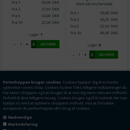
Fra 1
29,00
DKK
Stort set ensfarvede
Fra 2
27,50
DKK
Fra 1
59,00
DKK
Fra 5
24,00
DKK
Fra 2
56,25
DKK
Fra 10
22,00
DKK
Fra 5
52,50
DKK
Fra 10
45,00
DKK
Lager:
7
Lager:
0
Perleshoppen bruger cookies.
Cookies hjælper dig til en bedre
oplevelse i vores shop. Cookies husker f.eks tidligere indtastninger du
har lavet i shoppen og kan bruges til at vise dig mere relevant indhold i
forhold til dine tidligere besøg. Cookies bruges også til statistik der kan
hjælpe os med at optimere shoppens indhold. Ved at fortsætte
accepterer du perleshoppen.dk’s brug af cookies.
Nødvendige
Varenr.: ps0573-7
Varenr.: ps0573-9
Markedsføring
Aventurin. Naturlig. Lys
Aventurin. Naturlig.