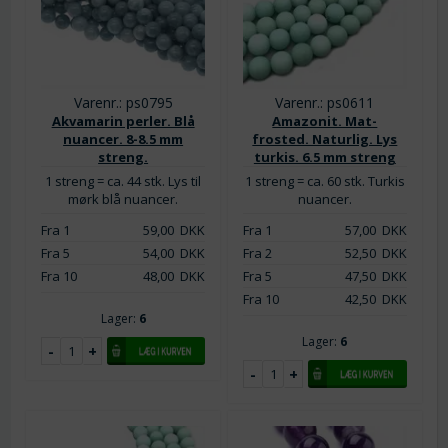
Varenr.: ps0795
Varenr.: ps0611
Akvamarin perler. Blå
Amazonit. Mat-
nuancer. 8-8.5 mm
frosted. Naturlig. Lys
streng.
turkis. 6.5 mm streng
1 streng = ca. 44 stk. Lys til
1 streng = ca. 60 stk. Turkis
mørk blå nuancer.
nuancer.
Fra 1
59,00
DKK
Fra 1
57,00
DKK
Fra 5
54,00
DKK
Fra 2
52,50
DKK
Fra 10
48,00
DKK
Fra 5
47,50
DKK
Fra 10
42,50
DKK
Lager:
6
Lager:
6