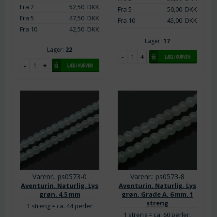
Fra 2
52,50
DKK
Fra 5
50,00
DKK
Fra 5
47,50
DKK
Fra 10
45,00
DKK
Fra 10
42,50
DKK
Lager:
17
Lager:
22
Varenr.: ps0573-0
Varenr.: ps0573-8
Aventurin. Naturlig. Lys
Aventurin. Naturlig. Lys
grøn. 4.5 mm
grøn. Grade A. 6 mm. 1
streng
1 streng = ca. 44 perler
1 streng = ca. 60 perler.