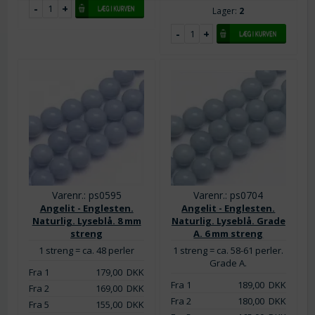
Lager:
2
Varenr.: ps0595
Varenr.: ps0704
Angelit - Englesten.
Angelit - Englesten.
Naturlig. Lyseblå. 8 mm
Naturlig. Lyseblå. Grade
streng
A. 6 mm streng
1 streng = ca. 48 perler
1 streng = ca. 58-61 perler.
Grade A.
Fra 1
179,00
DKK
Fra 1
189,00
DKK
Fra 2
169,00
DKK
Fra 2
180,00
DKK
Fra 5
155,00
DKK