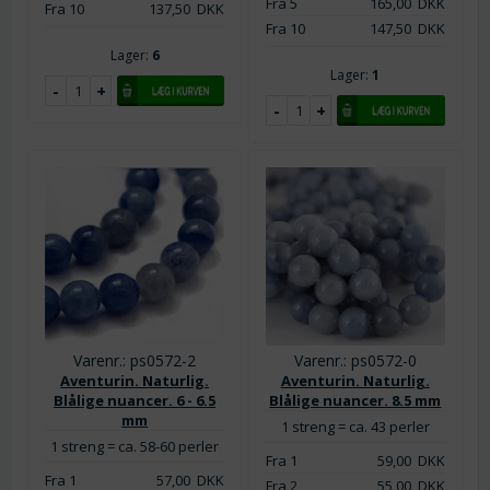
Fra 5
165,00
DKK
Fra 10
137,50
DKK
Fra 10
147,50
DKK
Lager:
6
Lager:
1
Varenr.: ps0572-2
Varenr.: ps0572-0
Aventurin. Naturlig.
Aventurin. Naturlig.
Blålige nuancer. 6 - 6.5
Blålige nuancer. 8.5 mm
mm
1 streng = ca. 43 perler
1 streng = ca. 58-60 perler
Fra 1
59,00
DKK
Fra 1
57,00
DKK
Fra 2
55,00
DKK