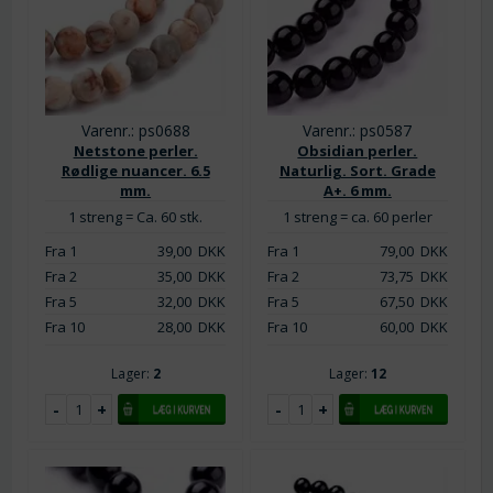
Varenr.: ps0688
Varenr.: ps0587
Netstone perler.
Obsidian perler.
Rødlige nuancer. 6.5
Naturlig. Sort. Grade
mm.
A+. 6 mm.
1 streng = Ca. 60 stk.
1 streng = ca. 60 perler
Fra 1
39,00
DKK
Fra 1
79,00
DKK
Fra 2
35,00
DKK
Fra 2
73,75
DKK
Fra 5
32,00
DKK
Fra 5
67,50
DKK
Fra 10
28,00
DKK
Fra 10
60,00
DKK
Lager:
2
Lager:
12