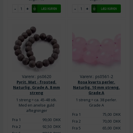
Varenr.: ps0620
Varenr.: ps0561-2
Pyrit. Mat - frosted.
Rosa kvarts perler.
Naturlig. Grade A. 8 mm
Naturlig. 10 mm streng.
streng
Grade A
1 streng = ca. 45-48 stk.
1 streng = ca. 38 perler.
Med en anelse guld
Grade A
aftegninger
Fra 1
75,00
DKK
Fra 1
99,00
DKK
Fra 2
70,00
DKK
Fra 2
92,50
DKK
Fra 5
65,00
DKK