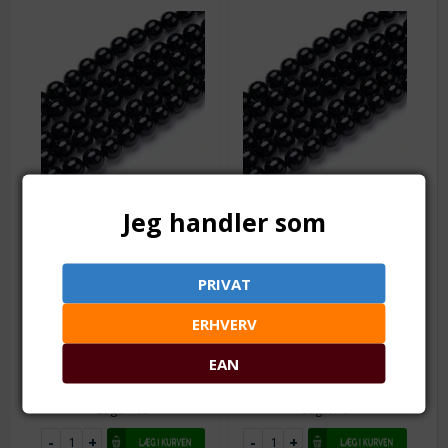
Varenr.: ps0642
Varenr.: ps0643
Onyx perler. Naturlige.
Onyx perler. Naturlige.
Jeg handler som
Blank sort. 4 mm. Grade
Blank sort. 6 mm. Grade
A
A
1 streng = ca. 100 perler
1 streng = ca. 62 perler
PRIVAT
Fra 1
39,00
DKK
Fra 1
39,00
DKK
Fra 2
37,50
DKK
Fra 2
37,50
DKK
ERHVERV
Fra 5
32,50
DKK
Fra 5
32,50
DKK
EAN
Fra 10
29,00
DKK
Fra 10
29,00
DKK
Lager:
10
Lager:
4