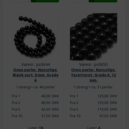
Varenr.: ps0644
Varenr.: ps0650
Onyx perler. Naturlige.
Onyx perler. Naturlige.
Blank sort. 8 mm. Grade
Facetteret. Grade A. 12
A
mm.
1 streng = ca. 46 perler
1 streng = ca. 31 perler.
Fra 1
49,00
DKK
Fra 1
129,00
DKK
Fra 2
46,50
DKK
Fra 2
120,00
DKK
Fra 5
42,50
DKK
Fra 5
110,00
DKK
Fra 10
37,50
DKK
Fra 10
97,50
DKK
Lager:
19
Lager:
4