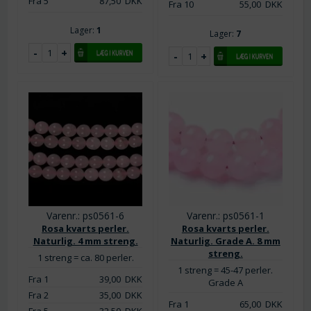
Fra 5
87,50
DKK
Fra 10
55,00
DKK
Lager:
1
Lager:
7
Varenr.: ps0561-6
Varenr.: ps0561-1
Rosa kvarts perler.
Rosa kvarts perler.
Naturlig. 4 mm streng.
Naturlig. Grade A. 8 mm
streng.
1 streng = ca. 80 perler.
1 streng = 45-47 perler.
Fra 1
39,00
DKK
Grade A
Fra 2
35,00
DKK
Fra 1
65,00
DKK