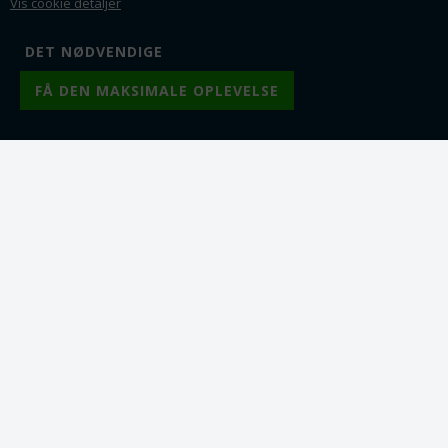
Fra 1
59,00
DKK
Fra 1
69,00
DKK
Vis cookie detaljer
Fra 2
55,00
DKK
Fra 2
66,50
DKK
Fra 5
49,25
DKK
Fra 5
62,50
DKK
Fra 10
39,00
DKK
Fra 10
55,00
DKK
Lager:
4
Lager:
12
Varenr.: ps0561-5
Varenr.: ps0561-0
Rosakvarts perler.
Rosakvarts. Naturlig.
Naturlig. 6 mm streng.
Facetteret. 10 mm
Grade A
1 streng = ca. 19 perler.