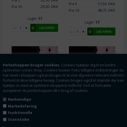
Fra 5
32,50
DKK
Fra 5
57,50
DKK
Fra 10
29,00
DKK
Fra 10
48,75
DKK
Lager:
11
Lager:
17
Perleshoppen bruger cookies.
Cookies hjælper dig til en bedre
oplevelse i vores shop. Cookies husker f.eks tidligere indtastninger du
har lavet i shoppen og kan bruges til at vise dig mere relevant indhold i
forhold til dine tidligere besøg. Cookies bruges også til statistik der kan
hjælpe os med at optimere shoppens indhold. Ved at fortsætte
accepterer du perleshoppen.dk’s brug af cookies.
Varenr.: ps0622
Varenr.: ps0594
Nødvendige
Rosa kvarts perler.
Rosa kvarts perler.
Markedsføring
Naturlig. Matte -
Naturlig. Matte -
frosted. 4 mm streng
frosted. 8 mm streng
Funktionelle
1 streng = ca. 86 perler
1 streng = ca. 44 perler
Statistiske