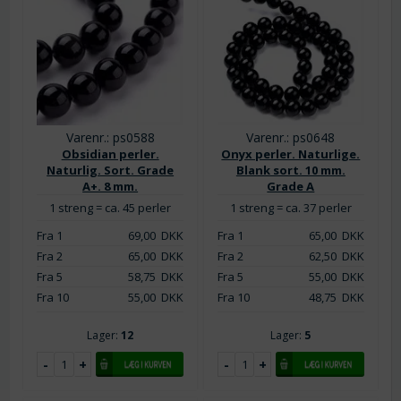
Varenr.: ps0588
Varenr.: ps0648
Obsidian perler.
Onyx perler. Naturlige.
Naturlig. Sort. Grade
Blank sort. 10 mm.
A+. 8 mm.
Grade A
1 streng = ca. 45 perler
1 streng = ca. 37 perler
Fra 1
69,00
DKK
Fra 1
65,00
DKK
Fra 2
65,00
DKK
Fra 2
62,50
DKK
Fra 5
58,75
DKK
Fra 5
55,00
DKK
Fra 10
55,00
DKK
Fra 10
48,75
DKK
Lager:
12
Lager:
5