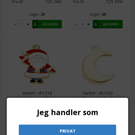
Fra 25
7,25
DKK
Fra 25
7,25
DKK
Lager:
25
Lager:
29
Varenr.: vh1318
Varenr.: vh1100
Vedhæng. Glad
Vedhæng. Halvmåne.
julemand. Emaljeret og
Forgyldt rustfri stål. 15
Jeg handler som
forgyldt. 25 mm
mm
23 x 18 mm
15 x 11 mm. Blank guld.
Fra 1
9,00
DKK
Fra 1
4,00
DKK
PRIVAT
Fra 10
8,25
DKK
Fra 10
3,50
DKK