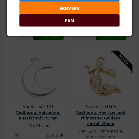
Fra 25
7,50
DKK
Fra 25
3,00
DKK
ERHVERV
Fra 50
6,75
DKK
Fra 50
2,50
DKK
EAN
Lager:
96
Lager:
93
Varenr.: vh1101
Varenr.: vh1306
Vedhæng. Halvmåne.
Vedhæng. Havfrue med
Rustfri stål. 15 mm
rhinstene. Gyldent
metal. 22 mm
15 x 11 mm.
1 stk. 22 x 17 mm med 12
Fra 1
2,50
DKK
klare rhinstene