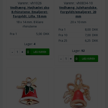
Varenr.: vh1026
Varenr.: vh0834-10
Vedhæng. Højhælet sko
Vedhæng. Julehandske.
8 rhinstene. Emaljeret-
Forgyldt/emaljeret. 20
forgyldt. Lilla. 18 mm
mm
18 x 14 mm. 8 klare
20 x 10 mm
rhinstene
Fra 1
8,00
DKK
Fra 1
5,00
DKK
Fra 10
7,00
DKK
Fra 25
6,25
DKK
Lager:
4
Lager:
92