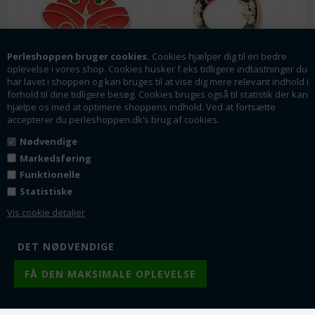
Perleshoppen bruger cookies.
Cookies hjælper dig til en bedre
oplevelse i vores shop. Cookies husker f.eks tidligere indtastninger du
Varenr.: vh1115
Varenr.: vh1304
har lavet i shoppen og kan bruges til at vise dig mere relevant indhold i
Vedhæng. Juleklokker.
Vedhæng. Julekrans.
forhold til dine tidligere besøg. Cookies bruges også til statistik der kan
Forgyldt og emaljeret.
Emaljeret og forgyldt.
hjælpe os med at optimere shoppens indhold. Ved at fortsætte
15 mm
18 mm
accepterer du perleshoppen.dk’s brug af cookies.
16 x 14 mm
22 x 18 mm med rhinsten
Nødvendige
Fra 1
8,00
DKK
Fra 1
9,00
DKK
Markedsføring
Fra 10
7,50
DKK
Fra 5
8,50
DKK
Funktionelle
Fra 25
6,75
DKK
Fra 10
8,00
DKK
Statistiske
Fra 50
5,50
DKK
Fra 25
7,00
DKK
Fra 100
5,00
DKK
Fra 50
5,75
DKK
Vis cookie detaljer
Lager:
23
Lager:
106