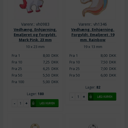
Varenr.: vh0983
Varenr.: vh1346
Vedhæng. Enhjørning.
Vedhæng. Enhjørning.
Emaljeret og forgyldt.
Forgyldt. Emaljeret .19
Mørk Pink. 23 mm
mm. Rainbow
10 x 23 mm
19 x 13 mm
Fra 1
8,00
DKK
Fra 1
8,00
DKK
Fra 10
7,25
DKK
Fra 10
7,50
DKK
Fra 25
6,25
DKK
Fra 25
7,00
DKK
Fra 50
5,50
DKK
Fra 50
6,00
DKK
Fra 100
5,00
DKK
Lager:
82
Lager:
180