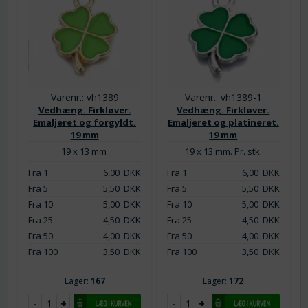
Varenr.: vh1389
Varenr.: vh1389-1
Vedhæng. Firkløver.
Vedhæng. Firkløver.
Emaljeret og forgyldt.
Emaljeret og platineret.
19 mm
19 mm
19 x 13 mm
19 x 13 mm. Pr. stk.
Fra 1
6,00
DKK
Fra 1
6,00
DKK
Fra 5
5,50
DKK
Fra 5
5,50
DKK
Fra 10
5,00
DKK
Fra 10
5,00
DKK
Fra 25
4,50
DKK
Fra 25
4,50
DKK
Fra 50
4,00
DKK
Fra 50
4,00
DKK
Fra 100
3,50
DKK
Fra 100
3,50
DKK
Lager:
167
Lager:
172