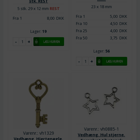
stk. REST
23 x 18 mm
5 stk. 29 x 12 mm
REST
Fra 1
5,00
DKK
Fra 1
8,00
DKK
Fra 10
4,50
DKK
Fra 25
4,00
DKK
Lager:
19
Fra 50
3,75
DKK
Lager:
56
Varenr.: vh0885-1
Varenr.: vh1329
Vedhæng. Hul stjerne.
Vedhæng. Hjertenøgle.