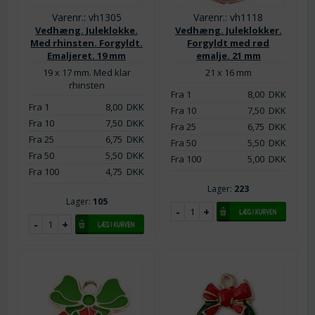
Varenr.: vh1305
Varenr.: vh1118
Vedhæng. Juleklokke.
Vedhæng. Juleklokker.
Med rhinsten. Forgyldt.
Forgyldt med rød
Emaljeret. 19 mm
emalje. 21 mm
19 x 17 mm. Med klar
21 x 16 mm
rhinsten
Fra 1
8,00
DKK
Fra 1
8,00
DKK
Fra 10
7,50
DKK
Fra 10
7,50
DKK
Fra 25
6,75
DKK
Fra 25
6,75
DKK
Fra 50
5,50
DKK
Fra 50
5,50
DKK
Fra 100
5,00
DKK
Fra 100
4,75
DKK
Lager:
223
Lager:
105