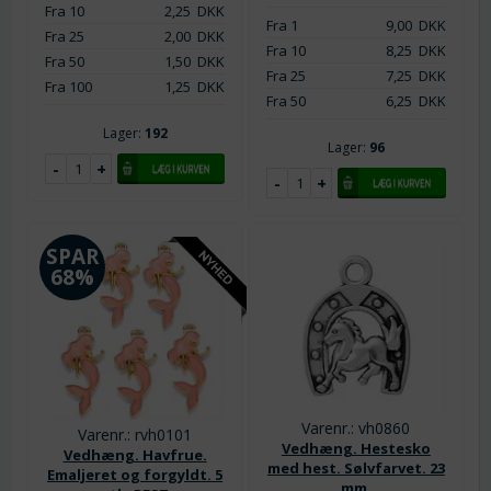
Fra 10
2,25
DKK
Fra 1
9,00
DKK
Fra 25
2,00
DKK
Fra 10
8,25
DKK
Fra 50
1,50
DKK
Fra 25
7,25
DKK
Fra 100
1,25
DKK
Fra 50
6,25
DKK
Lager:
192
Lager:
96
SPAR
68%
Varenr.: vh0860
Varenr.: rvh0101
Vedhæng. Hestesko
Vedhæng. Havfrue.
med hest. Sølvfarvet. 23
Emaljeret og forgyldt. 5
mm.