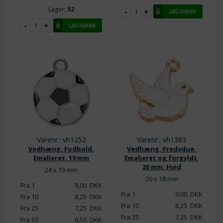
Lager:
52
Varenr.: vh1252
Varenr.: vh1383
Vedhæng. Fodbold.
Vedhæng. Fredsdue.
Emaljeret. 19 mm
Emaljeret og forgyldt.
20 mm. Hvid
24 x 19 mm
20 x 18 mm
Fra 1
9,00
DKK
Fra 1
9,00
DKK
Fra 10
8,25
DKK
Fra 10
8,25
DKK
Fra 25
7,25
DKK
Fra 25
7,25
DKK
Fra 50
6,50
DKK