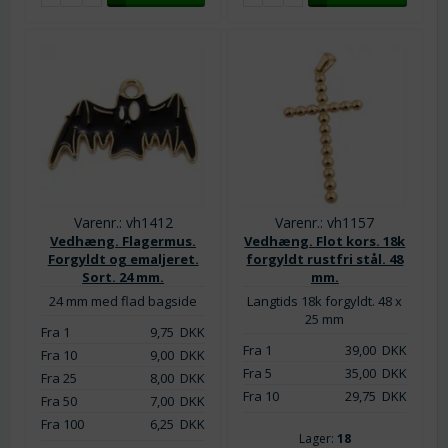
Varenr.: vh1412
Varenr.: vh1157
Vedhæng. Flagermus.
Vedhæng. Flot kors. 18k
Forgyldt og emaljeret.
forgyldt rustfri stål. 48
Sort. 24 mm.
mm.
24 mm med flad bagside
Langtids 18k forgyldt. 48 x
25 mm
Fra 1
9,75
DKK
Fra 1
39,00
DKK
Fra 10
9,00
DKK
Fra 5
35,00
DKK
Fra 25
8,00
DKK
Fra 10
29,75
DKK
Fra 50
7,00
DKK
Fra 100
6,25
DKK
Lager:
18