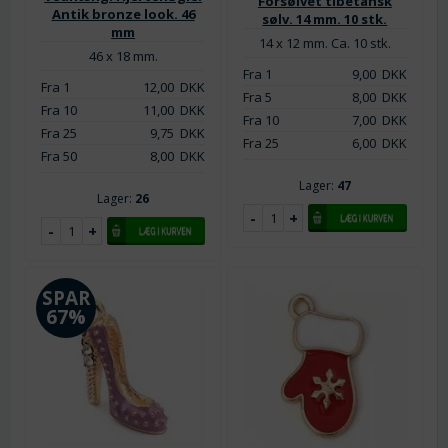
Forsølvet tibetansk
Antik bronze look. 46
sølv. 14 mm. 10 stk.
mm
14 x 12 mm. Ca. 10 stk.
46 x 18 mm.
Fra 1
9,00
DKK
Fra 1
12,00
DKK
Fra 5
8,00
DKK
Fra 10
11,00
DKK
Fra 10
7,00
DKK
Fra 25
9,75
DKK
Fra 25
6,00
DKK
Fra 50
8,00
DKK
Lager:
47
Lager:
26
SPAR
67%