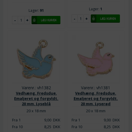
Lager:
1
Lager:
91
Varenr.: vh1382
Varenr.: vh1381
Vedhæng. Fredsdue.
Vedhæng. Fredsdue.
Emaljeret og forgyldt.
Emaljeret og forgyldt.
20 mm. Lyseblå
20 mm. Lyserød
20 x 18 mm
20 x 18 mm
Fra 1
9,00
DKK
Fra 1
9,00
DKK
Fra 10
8,25
DKK
Fra 10
8,25
DKK