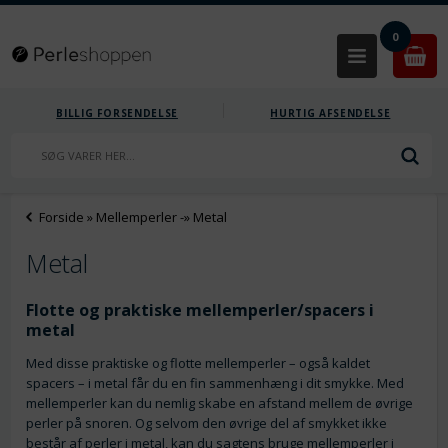
0
BILLIG FORSENDELSE
HURTIG AFSENDELSE
Forside
»
Mellemperler
-»
Metal
Metal
Flotte og praktiske mellemperler/spacers i
metal
Med disse praktiske og flotte mellemperler – også kaldet
spacers – i metal får du en fin sammenhæng i dit smykke. Med
mellemperler kan du nemlig skabe en afstand mellem de øvrige
perler på snoren. Og selvom den øvrige del af smykket ikke
består af
perler i metal
, kan du sagtens bruge mellemperler i