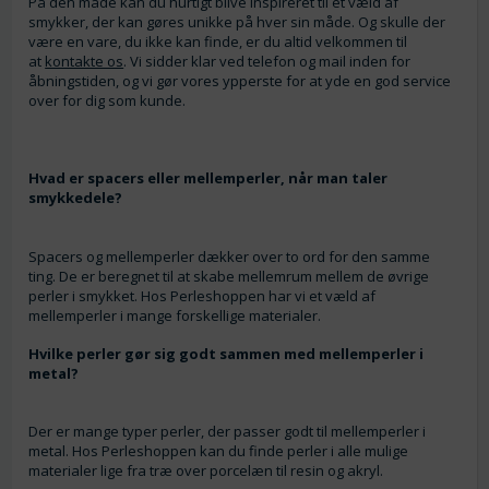
På den måde kan du hurtigt blive inspireret til et væld af
smykker, der kan gøres unikke på hver sin måde. Og skulle der
være en vare, du ikke kan finde, er du altid velkommen til
at
kontakte os
. Vi sidder klar ved telefon og mail inden for
åbningstiden, og vi gør vores ypperste for at yde en god service
over for dig som kunde.
Hvad er spacers eller mellemperler, når man taler
smykkedele?
Spacers og mellemperler dækker over to ord for den samme
ting. De er beregnet til at skabe mellemrum mellem de øvrige
perler i smykket. Hos Perleshoppen har vi et væld af
mellemperler i mange forskellige materialer.
Hvilke perler gør sig godt sammen med mellemperler i
metal?
Der er mange typer perler, der passer godt til mellemperler i
metal. Hos Perleshoppen kan du finde perler i alle mulige
materialer lige fra træ over porcelæn til resin og akryl.