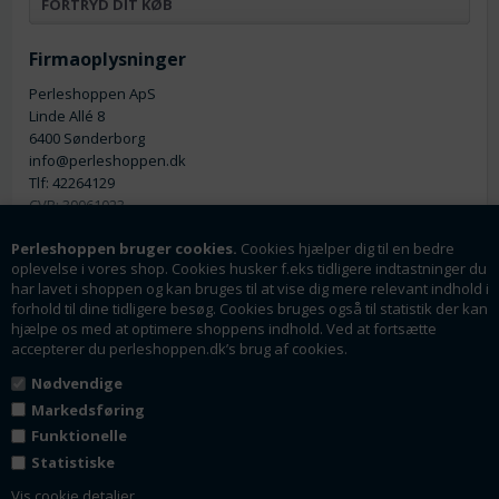
FORTRYD DIT KØB
Firmaoplysninger
Perleshoppen ApS
Linde Allé 8
6400 Sønderborg
info@perleshoppen.dk
Tlf: 42264129
CVR: 39061023
Perleshoppen bruger cookies.
Cookies hjælper dig til en bedre
oplevelse i vores shop. Cookies husker f.eks tidligere indtastninger du
har lavet i shoppen og kan bruges til at vise dig mere relevant indhold i
forhold til dine tidligere besøg. Cookies bruges også til statistik der kan
hjælpe os med at optimere shoppens indhold. Ved at fortsætte
Nyhedsmail
accepterer du perleshoppen.dk’s brug af cookies.
Tilmeld dig vores nyhedsbrev og få rabatter og
Nødvendige
tilbud som en af de første.
Markedsføring
Funktionelle
Statistiske
Tilmeld
Vis cookie detaljer