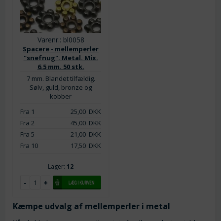
Varenr.: bl0058
Spacere - mellemperler
"snefnug". Metal. Mix.
6.5 mm. 50 stk.
7 mm. Blandet tilfældig.
Sølv, guld, bronze og
kobber
Fra 1
25,00
DKK
Fra 2
45,00
DKK
Fra 5
21,00
DKK
Fra 10
17,50
DKK
Lager:
12
Kæmpe udvalg af mellemperler i metal